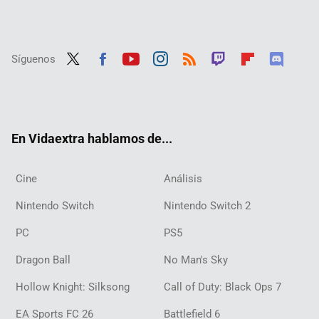
Síguenos
Twit
Fac
Yout
Inst
RSS
Twit
Flip
Disc
ter
ebo
ube
agra
ch
boar
ord
ok
m
d
En Vidaextra hablamos de...
Cine
Análisis
Nintendo Switch
Nintendo Switch 2
PC
PS5
Dragon Ball
No Man's Sky
Hollow Knight: Silksong
Call of Duty: Black Ops 7
EA Sports FC 26
Battlefield 6