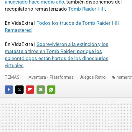
anunciado hace medio año
, también disponemos del
recopilatorio remasterizado
Tomb Raider I-III
.
En VidaExtra |
Todos los trucos de Tomb Raider I-III
Remastered
En VidaExtra |
Sobrevivieron a la extinción y los
mataste a tiros en Tomb Raider: por qué los
paleontólogos están hartos de los dinosaurios
virtuales
TEMAS
Aventura - Plataformas
Juegos Retro
hemero
FACEBOOK
TWITTER
FLIPBOARD
E-
WHATSAPP
MAIL