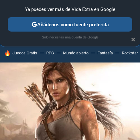
Ya puedes ver más de Vida Extra en Google
ANÁLISIS
GUÍAS Y TRUCOS
PC
SONY
NINTENDO
Añádenos como fuente preferida
Solo necesitas una cuenta de Google
×
HOY SE HABLA DE
Juegos Gratis
RPG
Mundo abierto
Fantasía
Rockstar