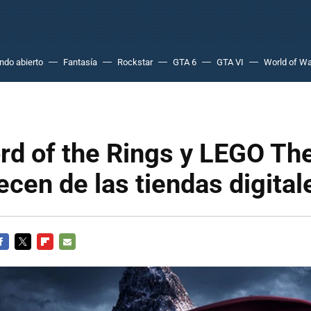
do abierto
Fantasía
Rockstar
GTA 6
GTA VI
World of Wa
rd of the Rings y LEGO Th
cen de las tiendas digital
ACEBOOK
TWITTER
FLIPBOARD
E-
MAIL