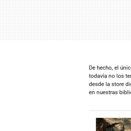
De hecho, el úni
todavía no los t
desde la store d
en nuestras bibl