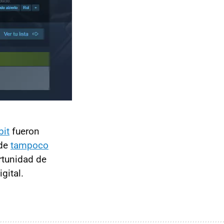
it
fueron
nde
tampoco
rtunidad de
gital.