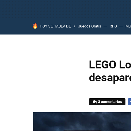
HOY SE HABLA DE
Juegos Gratis
RPG
Mun
LEGO Lo
desapare
3 comentarios
F