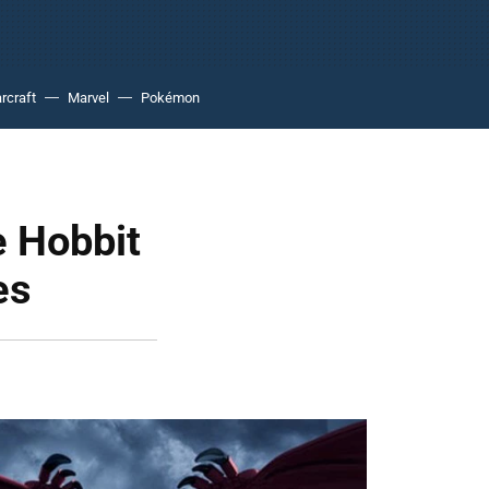
rcraft
Marvel
Pokémon
e Hobbit
es