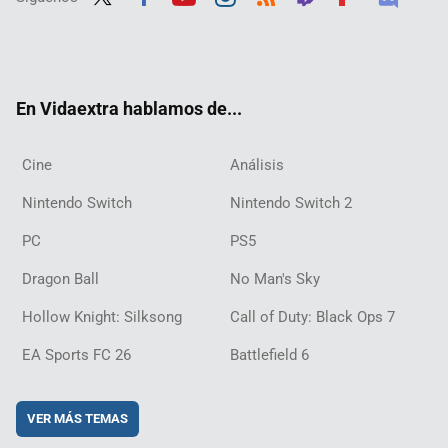
Twit
Fac
Yout
Inst
RSS
Twit
Flip
Disc
ter
ebo
ube
agra
ch
boar
ord
ok
m
d
En Vidaextra hablamos de...
Cine
Análisis
Nintendo Switch
Nintendo Switch 2
PC
PS5
Dragon Ball
No Man's Sky
Hollow Knight: Silksong
Call of Duty: Black Ops 7
EA Sports FC 26
Battlefield 6
VER MÁS TEMAS