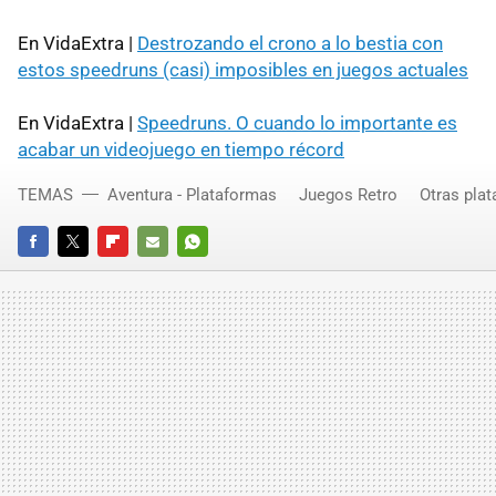
En VidaExtra |
Destrozando el crono a lo bestia con
estos speedruns (casi) imposibles en juegos actuales
En VidaExtra |
Speedruns. O cuando lo importante es
acabar un videojuego en tiempo récord
TEMAS
Aventura - Plataformas
Juegos Retro
Otras pla
FACEBOOK
TWITTER
FLIPBOARD
E-
WHATSAPP
MAIL