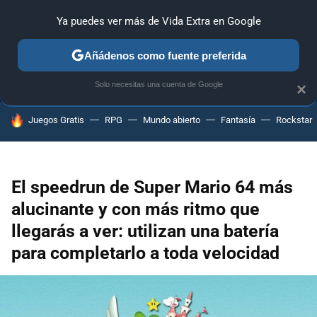
Ya puedes ver más de Vida Extra en Google
ANÁLISIS
GUÍAS Y TRUCOS
PC
SONY
NINTENDO
Añádenos como fuente preferida
Solo necesitas una cuenta de Google
×
HOY SE HABLA DE
Juegos Gratis
RPG
Mundo abierto
Fantasía
Rockstar
El speedrun de Super Mario 64 más
alucinante y con más ritmo que
llegarás a ver: utilizan una batería
para completarlo a toda velocidad