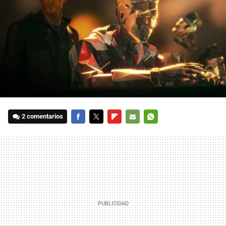
2 comentarios
FACEBOOK
TWITTER
FLIPBOARD
E-
WHATSAPP
MAIL