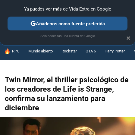
Ya puedes ver más de Vida Extra en Google
ANÁLISIS
GUÍAS Y TRUCOS
PC
SONY
NINTENDO
Añádenos como fuente preferida
Solo necesitas una cuenta de Google
×
HOY SE HABLA DE
RPG
Mundo abierto
Rockstar
GTA 6
Harry Potter
Twin Mirror, el thriller psicológico de
los creadores de Life is Strange,
confirma su lanzamiento para
diciembre