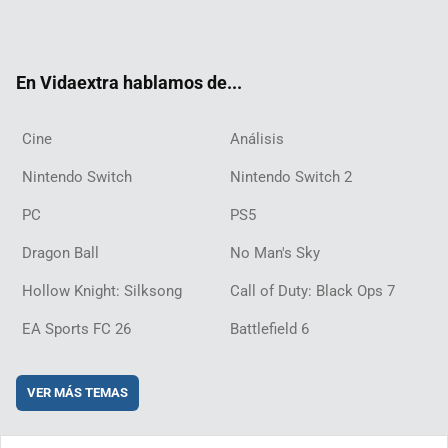
Twit
Fac
Yout
Inst
RSS
Twit
Flip
Disc
ter
ebo
ube
agra
ch
boar
ord
ok
m
d
En Vidaextra hablamos de...
Cine
Análisis
Nintendo Switch
Nintendo Switch 2
PC
PS5
Dragon Ball
No Man's Sky
Hollow Knight: Silksong
Call of Duty: Black Ops 7
EA Sports FC 26
Battlefield 6
VER MÁS TEMAS