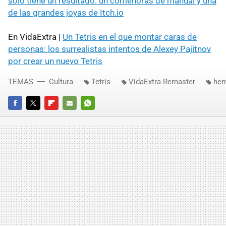
solo tiene un resultado: un comehoras de manual y una
de las grandes joyas de Itch.io
En VidaExtra |
Un Tetris en el que montar caras de
personas: los surrealistas intentos de Alexey Pajitnov
por crear un nuevo Tetris
TEMAS
Cultura
Tetris
VidaExtra Remaster
hem
FACEBOOK
TWITTER
FLIPBOARD
E-
WHATSAPP
MAIL