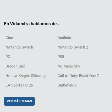
Twit
Fac
Yout
Inst
RSS
Twit
Flip
Disc
ter
ebo
ube
agra
ch
boar
ord
ok
m
d
En Vidaextra hablamos de...
Cine
Análisis
Nintendo Switch
Nintendo Switch 2
PC
PS5
Dragon Ball
No Man's Sky
Hollow Knight: Silksong
Call of Duty: Black Ops 7
EA Sports FC 26
Battlefield 6
VER MÁS TEMAS