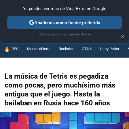
Ya puedes ver más de Vida Extra en Google
ANÁLISIS
GUÍAS Y TRUCOS
PC
SONY
NINTENDO
Añádenos como fuente preferida
Solo necesitas una cuenta de Google
×
HOY SE HABLA DE
RPG
Mundo abierto
Rockstar
GTA 6
Harry Potter
La música de Tetris es pegadiza
como pocas, pero muchísimo más
antigua que el juego. Hasta la
bailaban en Rusia hace 160 años