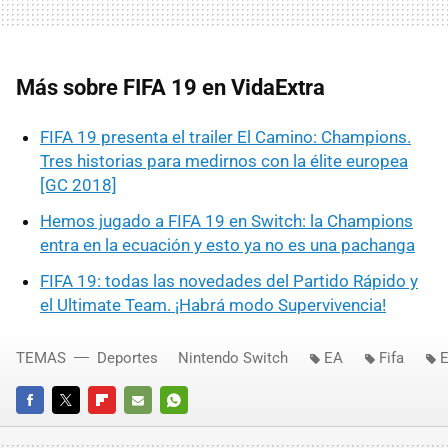
Más sobre FIFA 19 en VidaExtra
FIFA 19 presenta el trailer El Camino: Champions.
Tres historias para medirnos con la élite europea
[GC 2018]
Hemos jugado a FIFA 19 en Switch: la Champions
entra en la ecuación y esto ya no es una pachanga
FIFA 19: todas las novedades del Partido Rápido y
el Ultimate Team. ¡Habrá modo Supervivencia!
TEMAS
Deportes
Nintendo Switch
EA
Fifa
E
FACEBOOK
TWITTER
FLIPBOARD
E-
WHATSAPP