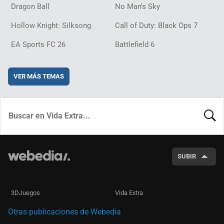
Dragon Ball
No Man's Sky
Hollow Knight: Silksong
Call of Duty: Black Ops 7
EA Sports FC 26
Battlefield 6
VER MÁS TEMAS
BUSCA
SUBIR
3DJuegos
Vida Extra
Otras publicaciones de Webedia