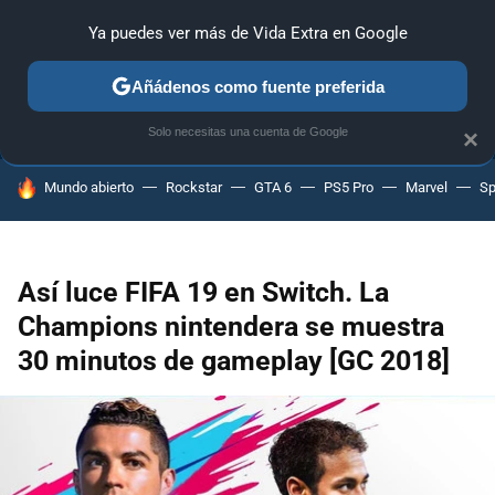
Ya puedes ver más de Vida Extra en Google
ANÁLISIS
GUÍAS Y TRUCOS
PC
SONY
NINTENDO
Añádenos como fuente preferida
Solo necesitas una cuenta de Google
×
HOY SE HABLA DE
Mundo abierto
Rockstar
GTA 6
PS5 Pro
Marvel
Sp
Así luce FIFA 19 en Switch. La
Champions nintendera se muestra
30 minutos de gameplay [GC 2018]