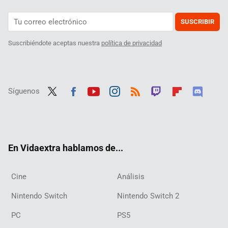
SUSCRIBIR
Suscribiéndote aceptas nuestra
política de privacidad
Síguenos
Twit
Fac
Yout
Inst
RSS
Twit
Flip
Disc
ter
ebo
ube
agra
ch
boar
ord
ok
m
d
En Vidaextra hablamos de...
Cine
Análisis
Nintendo Switch
Nintendo Switch 2
PC
PS5