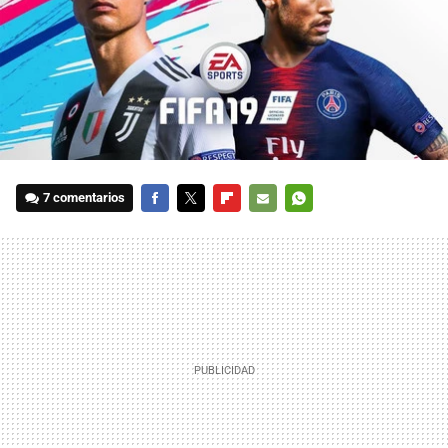
7 comentarios
FACEBOOK
TWITTER
FLIPBOARD
E-
WHATSAPP
MAIL