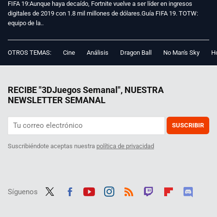
FIFA 19:Aunque haya decaído, Fortnite vuelve a ser líder en ingresos
digitales de 2019 con 1.8 mil millones de dólares.Guía FIFA 19. TOTW:
equipo de la..
OTROS TEMAS:
Cine
Análisis
Dragon Ball
No Man's Sky
Ho
RECIBE "3DJuegos Semanal", NUESTRA
NEWSLETTER SEMANAL
SUSCRIBIR
Suscribiéndote aceptas nuestra
política de privacidad
Síguenos
Twit
Fac
Yout
Inst
RSS
Twit
Flip
Disc