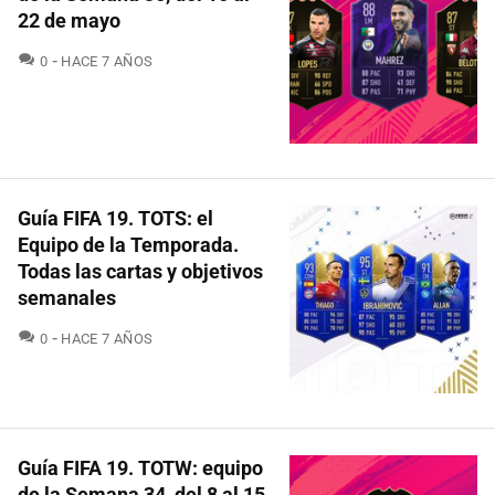
22 de mayo
COMENTARIOS
0
HACE 7 AÑOS
Guía FIFA 19. TOTS: el
Equipo de la Temporada.
Todas las cartas y objetivos
semanales
COMENTARIOS
0
HACE 7 AÑOS
Guía FIFA 19. TOTW: equipo
de la Semana 34, del 8 al 15