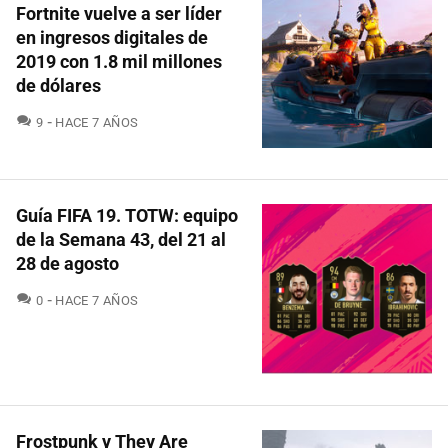
Fortnite vuelve a ser líder
en ingresos digitales de
2019 con 1.8 mil millones
de dólares
COMENTARIOS
9
HACE 7 AÑOS
Guía FIFA 19. TOTW: equipo
de la Semana 43, del 21 al
28 de agosto
COMENTARIOS
0
HACE 7 AÑOS
Frostpunk y They Are