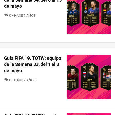
de mayo
COMENTARIOS
0
HACE 7 AÑOS
Guía FIFA 19. TOTW: equipo
de la Semana 33, del 1 al 8
de mayo
COMENTARIOS
0
HACE 7 AÑOS