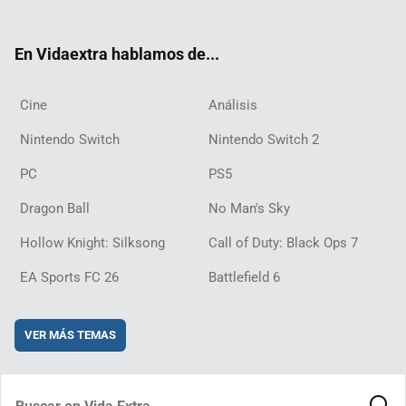
ter
ebo
ube
agra
ch
boar
ord
ok
m
d
En Vidaextra hablamos de...
Cine
Análisis
Nintendo Switch
Nintendo Switch 2
PC
PS5
Dragon Ball
No Man's Sky
Hollow Knight: Silksong
Call of Duty: Black Ops 7
EA Sports FC 26
Battlefield 6
VER MÁS TEMAS