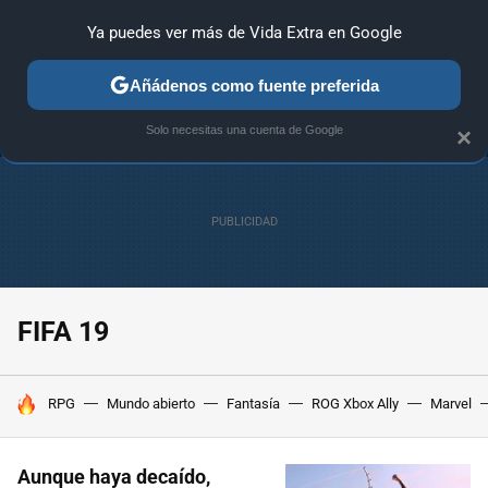
Ya puedes ver más de Vida Extra en Google
ANÁLISIS
GUÍAS Y TRUCOS
PC
SONY
NINTENDO
Añádenos como fuente preferida
Solo necesitas una cuenta de Google
×
FIFA 19
HOY SE HABLA DE
RPG
Mundo abierto
Fantasía
ROG Xbox Ally
Marvel
Aunque haya decaído,