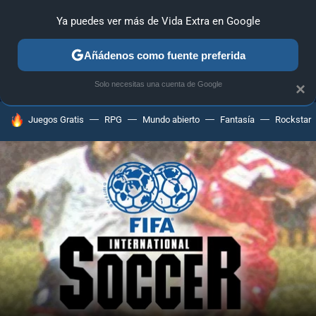
Ya puedes ver más de Vida Extra en Google
MENÚ
NUEVO
Añádenos como fuente preferida
ANÁLISIS
GUÍAS Y TRUCOS
PC
SONY
NINTENDO
Solo necesitas una cuenta de Google
×
HOY SE HABLA DE
Juegos Gratis
RPG
Mundo abierto
Fantasía
Rockstar