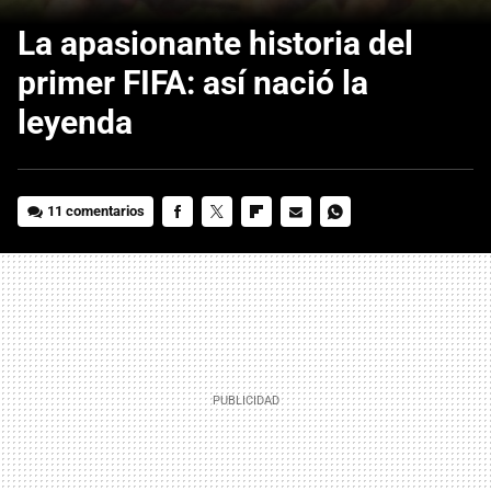
La apasionante historia del
primer FIFA: así nació la
leyenda
11 comentarios
FACEBOOK
TWITTER
FLIPBOARD
E-
WHATSAPP
MAIL