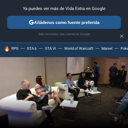
Ya puedes ver más de Vida Extra en Google
ANÁLISIS
GUÍAS Y TRUCOS
PC
SONY
NINTENDO
Añádenos como fuente preferida
Solo necesitas una cuenta de Google
×
HOY SE HABLA DE
RPG
GTA 6
GTA VI
World of Warcraft
Marvel
Pok