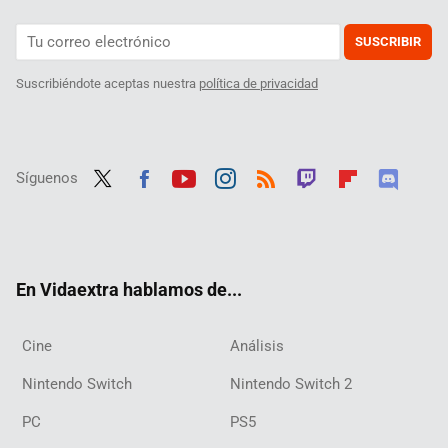
SUSCRIBIR
Suscribiéndote aceptas nuestra
política de privacidad
Síguenos
Twit
Fac
Yout
Inst
RSS
Twit
Flip
Disc
ter
ebo
ube
agra
ch
boar
ord
ok
m
d
En Vidaextra hablamos de...
Cine
Análisis
Nintendo Switch
Nintendo Switch 2
PC
PS5