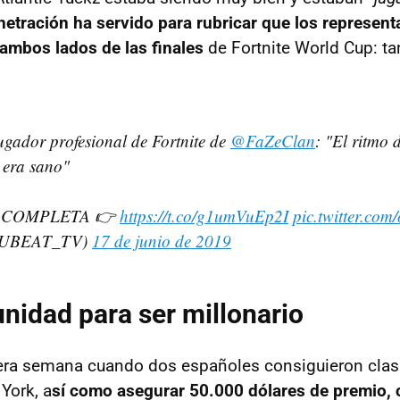
tración ha servido para rubricar que los represen
ambos lados de las finales
de Fortnite World Cup: tan
jugador profesional de Fortnite de
@FaZeClan
: "El ritmo 
 era sano"
 COMPLETA 👉
https://t.co/g1umVuEp2I
pic.twitter.co
@UBEAT_TV)
17 de junio de 2019
nidad para ser millonario
mera semana cuando dos españoles consiguieron clasi
York, a
sí como asegurar 50.000 dólares de premio