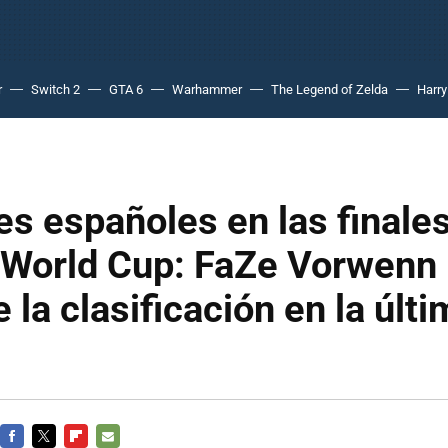
r
Switch 2
GTA 6
Warhammer
The Legend of Zelda
Harry
es españoles en las finale
e World Cup: FaZe Vorwenn
 la clasificación en la últ