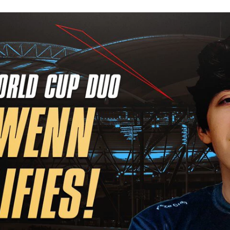
FACEBOOK
TWITTER
FLIPBOARD
E-
MAIL