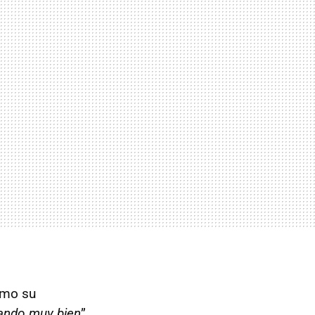
ómo su
ando muy bien
”.