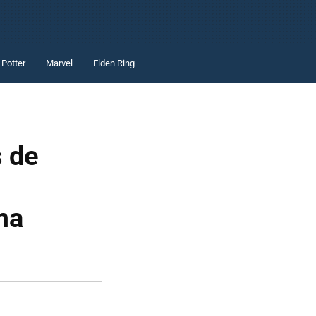
 Potter
Marvel
Elden Ring
s de
ima