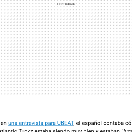
 en
una entrevista para UBEAT
, el español contaba c
tlantic Tuckz estaba siendo muy bien y estaban “
jug