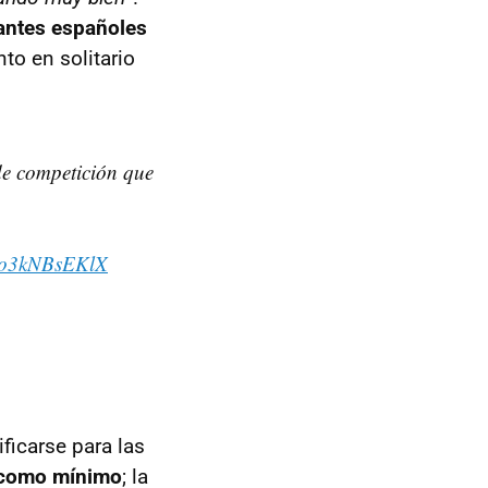
tantes españoles
to en solitario
de competición que
m/o3kNBsEKlX
ficarse para las
, como mínimo
; la