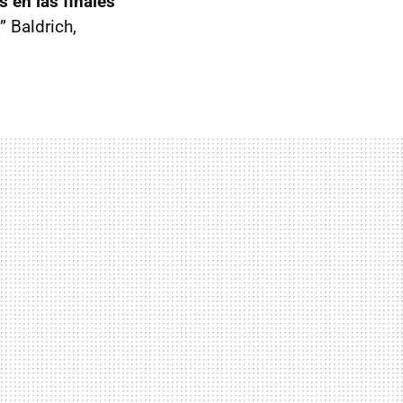
 en las finales
” Baldrich,