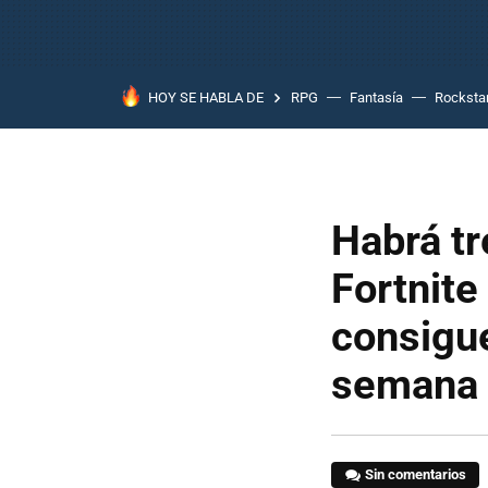
HOY SE HABLA DE
RPG
Fantasía
Rocksta
Habrá tr
Fortnit
consigue
semana
Sin comentarios