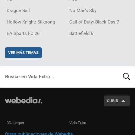
Dragon Ball
No Man's Sky
Hollow Knight: Silksong
Call of Duty: Black Ops 7
EA Sports FC 26
Battlefield 6
VER MÁS TEMAS
BUSCA
SUBIR
3DJuegos
Vida Extra
Otras publicaciones de Webedia