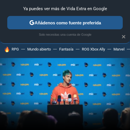
Ya puedes ver más de Vida Extra en Google
ANÁLISIS
GUÍAS Y TRUCOS
PC
SONY
NINTENDO
Añádenos como fuente preferida
Solo necesitas una cuenta de Google
×
HOY SE HABLA DE
RPG
Mundo abierto
Fantasía
ROG Xbox Ally
Marvel