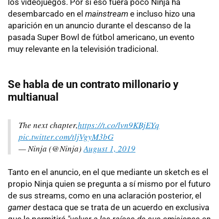
los videojuegos. Por si eso fuera poco Ninja ha
desembarcado en el
mainstream
e incluso hizo una
aparición en un anuncio durante el descanso de la
pasada Super Bowl de fútbol americano, un evento
muy relevante en la televisión tradicional.
Se habla de un contrato millonario y
multianual
The next chapter,
https://t.co/lvn9KBjEYq
pic.twitter.com/tljVgyM3bG
— Ninja (@Ninja)
August 1, 2019
Tanto en el anuncio, en el que mediante un sketch es el
propio Ninja quien se pregunta a sí mismo por el futuro
de sus streams, como en una aclaración posterior, el
gamer
destaca que se trata de un acuerdo en exclusiva
que le permitirá
"volver a las raíces de sus emisiones en