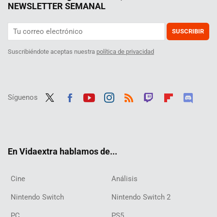
NEWSLETTER SEMANAL
SUSCRIBIR
Suscribiéndote aceptas nuestra
política de privacidad
Síguenos
Twit
Fac
Yout
Inst
RSS
Twit
Flip
Disc
ter
ebo
ube
agra
ch
boar
ord
ok
m
d
En Vidaextra hablamos de...
Cine
Análisis
Nintendo Switch
Nintendo Switch 2
PC
PS5