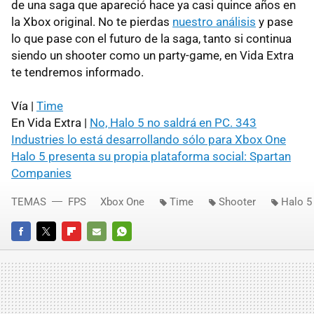
de una saga que apareció hace ya casi quince años en
la Xbox original. No te pierdas
nuestro análisis
y pase
lo que pase con el futuro de la saga, tanto si continua
siendo un shooter como un party-game, en Vida Extra
te tendremos informado.
Vía |
Time
En Vida Extra |
No, Halo 5 no saldrá en PC. 343
Industries lo está desarrollando sólo para Xbox One
Halo 5 presenta su propia plataforma social: Spartan
Companies
TEMAS
FPS
Xbox One
Time
Shooter
Halo 5
FACEBOOK
TWITTER
FLIPBOARD
E-
WHATSAPP
MAIL