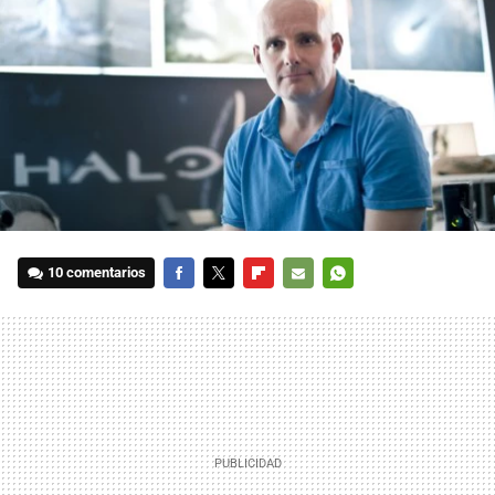
10 comentarios
FACEBOOK
TWITTER
FLIPBOARD
E-
WHATSAPP
MAIL