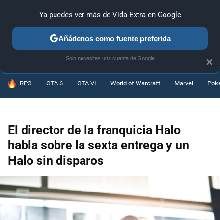
Ya puedes ver más de Vida Extra en Google
ANÁLISIS
GUÍAS Y TRUCOS
PC
SONY
NINTENDO
Añádenos como fuente preferida
Solo necesitas una cuenta de Google
×
HOY SE HABLA DE
RPG
GTA 6
GTA VI
World of Warcraft
Marvel
Pok
El director de la franquicia Halo
habla sobre la sexta entrega y un
Halo sin disparos