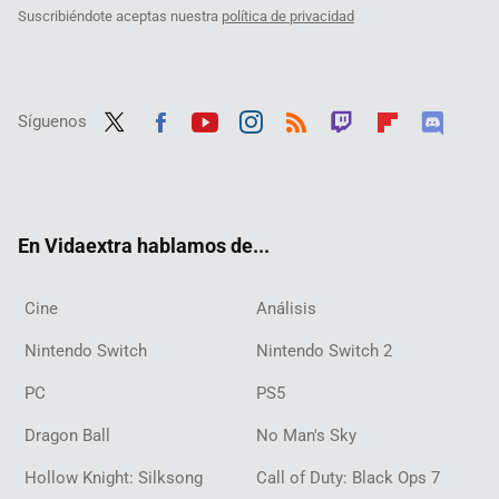
Suscribiéndote aceptas nuestra
política de privacidad
Síguenos
Twit
Fac
Yout
Inst
RSS
Twit
Flip
Disc
ter
ebo
ube
agra
ch
boar
ord
ok
m
d
En Vidaextra hablamos de...
Cine
Análisis
Nintendo Switch
Nintendo Switch 2
PC
PS5
Dragon Ball
No Man's Sky
Hollow Knight: Silksong
Call of Duty: Black Ops 7