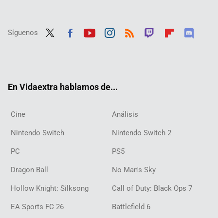
Síguenos
Twit
Fac
Yout
Inst
RSS
Twit
Flip
Disc
ter
ebo
ube
agra
ch
boar
ord
ok
m
d
En Vidaextra hablamos de...
Cine
Análisis
Nintendo Switch
Nintendo Switch 2
PC
PS5
Dragon Ball
No Man's Sky
Hollow Knight: Silksong
Call of Duty: Black Ops 7
EA Sports FC 26
Battlefield 6