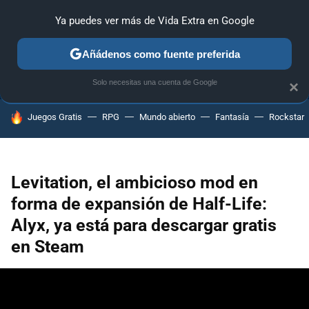
Ya puedes ver más de Vida Extra en Google
ANÁLISIS
GUÍAS Y TRUCOS
PC
SONY
NINTENDO
Añádenos como fuente preferida
Solo necesitas una cuenta de Google
×
HOY SE HABLA DE
Juegos Gratis
RPG
Mundo abierto
Fantasía
Rockstar
Levitation, el ambicioso mod en
forma de expansión de Half-Life:
Alyx, ya está para descargar gratis
en Steam