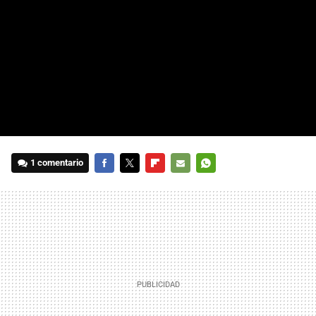
1 comentario
FACEBOOK
TWITTER
FLIPBOARD
E-
WHATSAPP
MAIL