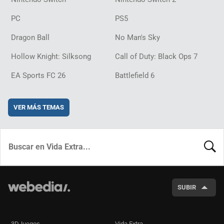
PC
PS5
Dragon Ball
No Man's Sky
Hollow Knight: Silksong
Call of Duty: Black Ops 7
EA Sports FC 26
Battlefield 6
VER MÁS TEMAS
BUSCA
SUBIR
3DJuegos
Vida Extra