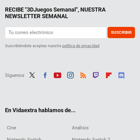
RECIBE "3DJuegos Semanal", NUESTRA
NEWSLETTER SEMANAL
SUSCRIBIR
Suscribiéndote aceptas nuestra
política de privacidad
Síguenos
Twit
Fac
Yout
Inst
RSS
Twit
Flip
Disc
ter
ebo
ube
agra
ch
boar
ord
ok
m
d
En Vidaextra hablamos de...
Cine
Análisis
Nintendo Switch
Nintendo Switch 2