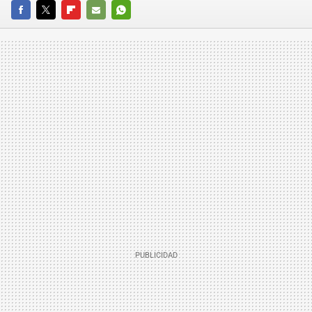
FACEBOOK
TWITTER
FLIPBOARD
E-
WHATSAPP
MAIL