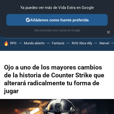
Ya puedes ver más de Vida Extra en Google
ANÁLISIS
GUÍAS Y TRUCOS
PC
SONY
NINTENDO
Añádenos como fuente preferida
Solo necesitas una cuenta de Google
×
HOY SE HABLA DE
RPG
Mundo abierto
Fantasía
ROG Xbox Ally
Marvel
Ojo a uno de los mayores cambios
de la historia de Counter Strike que
alterará radicalmente tu forma de
jugar