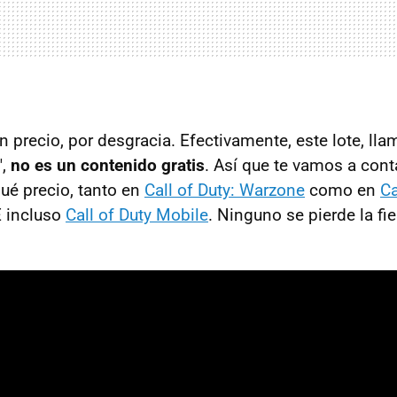
n precio, por desgracia. Efectivamente, este lote, ll
",
no es un contenido gratis
. Así que te vamos a con
qué precio, tanto en
Call of Duty: Warzone
como en
Ca
E incluso
Call of Duty Mobile
. Ninguno se pierde la fie