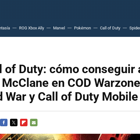
ntasía
ROG Xbox Ally
Marvel
Pokémon
Call of Duty
Spide
l of Duty: cómo conseguir
n McClane en COD Warzone
 War y Call of Duty Mobile
FACEBOOK
TWITTER
FLIPBOARD
E-
MAIL