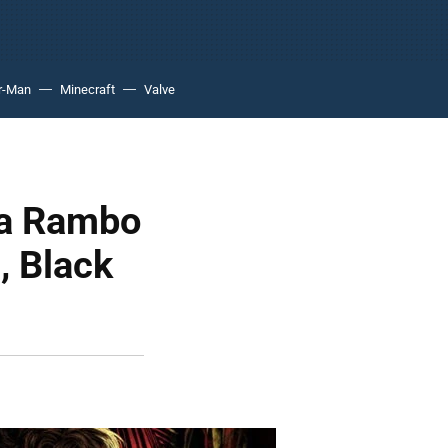
r-Man
Minecraft
Valve
 a Rambo
, Black