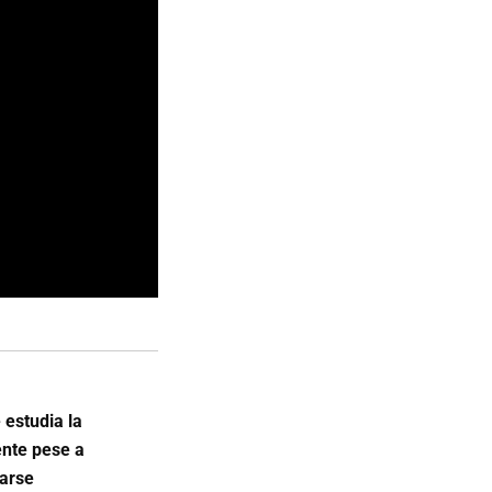
 estudia la
ente pese a
narse