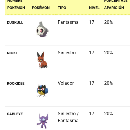
NOMBRE
PORCENTAJE
POKÉMON
POKÉMON
TIPO
NIVEL
APARICIÓN
Fantasma
17
20%
DUSKULL
Siniestro
17
20%
NICKIT
Volador
17
20%
ROOKIDEE
Siniestro /
17
20%
SABLEYE
Fantasma