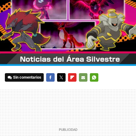
Sin comentarios
FACEBOOK
TWITTER
FLIPBOARD
E-
WHATSAPP
MAIL