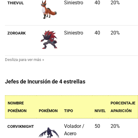
Siniestro
40
20%
THIEVUL
Siniestro
40
20%
ZOROARK
Jefes de Incursión de 4 estrellas
NOMBRE
PORCENTAJE
POKÉMON
POKÉMON
TIPO
NIVEL
APARICIÓN
Volador /
50
20%
CORVIKNIGHT
Acero