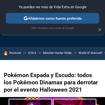
Ya puedes ver más de Vida Extra en Google
Añádenos como fuente preferida
TRUCOS PS4
TRUCOS PC
TRUCOS XBOX ONE
Solo necesitas una cuenta de Google
×
HOY SE HABLA DE
Rockstar
GTA 6
Monster Hunter Wilds
World of Warcraft
Pokémon Espada y Escudo: todos
los Pokémon Dinamax para derrotar
por el evento Halloween 2021