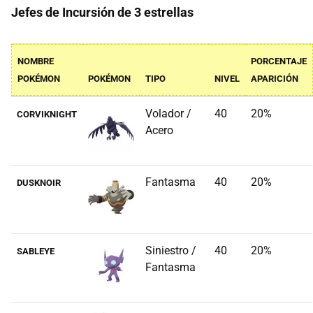
Jefes de Incursión de 3 estrellas
NOMBRE
PORCENTAJE
POKÉMON
POKÉMON
TIPO
NIVEL
APARICIÓN
Volador /
40
20%
CORVIKNIGHT
Acero
Fantasma
40
20%
DUSKNOIR
Siniestro /
40
20%
SABLEYE
Fantasma