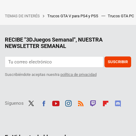
TEMAS DE INTERÉS
Trucos GTA V para PS4 y PS5
Trucos GTA PC
RECIBE "3DJuegos Semanal", NUESTRA
NEWSLETTER SEMANAL
SUSCRIBIR
Suscribiéndote aceptas nuestra
política de privacidad
Síguenos
Twit
Fac
Yout
Inst
RSS
Twit
Flip
Disc
ter
ebo
ube
agra
ch
boar
ord
ok
m
d