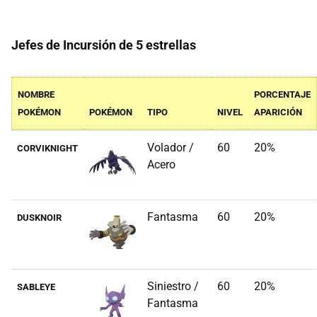
Jefes de Incursión de 5 estrellas
NOMBRE
PORCENTAJE
POKÉMON
POKÉMON
TIPO
NIVEL
APARICIÓN
Volador /
60
20%
CORVIKNIGHT
Acero
Fantasma
60
20%
DUSKNOIR
Siniestro /
60
20%
SABLEYE
Fantasma