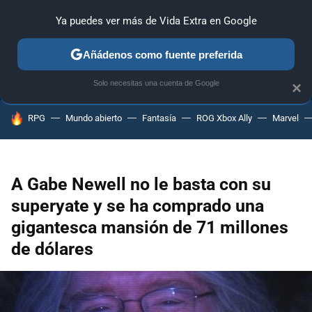
Ya puedes ver más de Vida Extra en Google
ANÁLISIS
GUÍAS Y TRUCOS
PC
SONY
NINTENDO
Añádenos como fuente preferida
Solo necesitas una cuenta de Google
×
HOY SE HABLA DE
RPG
Mundo abierto
Fantasía
ROG Xbox Ally
Marvel
A Gabe Newell no le basta con su
superyate y se ha comprado una
gigantesca mansión de 71 millones
de dólares