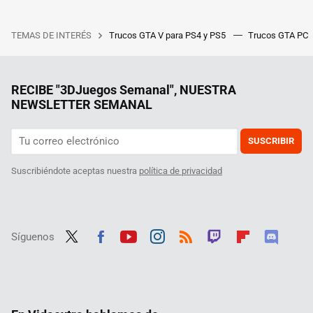
TEMAS DE INTERÉS
Trucos GTA V para PS4 y PS5
Trucos GTA PC
RECIBE "3DJuegos Semanal", NUESTRA
NEWSLETTER SEMANAL
SUSCRIBIR
Suscribiéndote aceptas nuestra
política de privacidad
Síguenos
Twit
Fac
Yout
Inst
RSS
Twit
Flip
Disc
ter
ebo
ube
agra
ch
boar
ord
ok
m
d