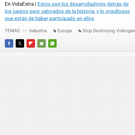
En VidaExtra |
Estos son los desarrolladores detrás de
los juegos peor valorados de la historia, y lo orgullosos
que están de haber participado en ellos
TEMAS
Industria
Europa
Stop Destroying Videoga
FACEBOOK
TWITTER
FLIPBOARD
E-
WHATSAPP
MAIL