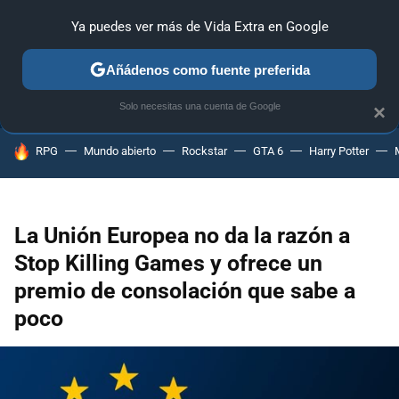
Ya puedes ver más de Vida Extra en Google
ANÁLISIS
GUÍAS Y TRUCOS
PC
SONY
NINTENDO
Añádenos como fuente preferida
Solo necesitas una cuenta de Google
×
HOY SE HABLA DE
RPG
Mundo abierto
Rockstar
GTA 6
Harry Potter
La Unión Europea no da la razón a
Stop Killing Games y ofrece un
premio de consolación que sabe a
poco