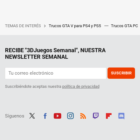
TEMAS DE INTERÉS
Trucos GTA V para PS4 y PS5
Trucos GTA PC
RECIBE "3DJuegos Semanal", NUESTRA
NEWSLETTER SEMANAL
SUSCRIBIR
Suscribiéndote aceptas nuestra
política de privacidad
Síguenos
Twit
Fac
Yout
Inst
RSS
Twit
Flip
Disc
ter
ebo
ube
agra
ch
boar
ord