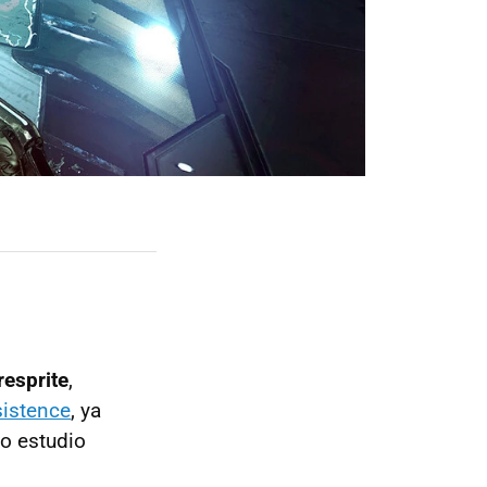
resprite
,
sistence
, ya
to estudio