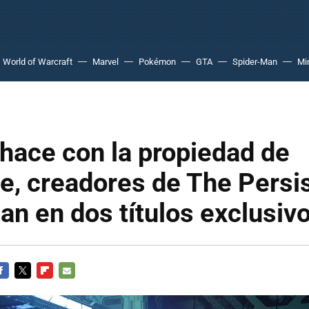
World of Warcraft
Marvel
Pokémon
GTA
Spider-Man
Mi
hace con la propiedad de
te, creadores de The Persi
jan en dos títulos exclusiv
ACEBOOK
TWITTER
FLIPBOARD
E-
MAIL