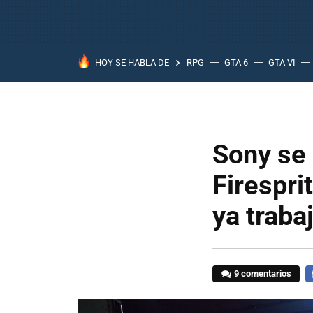
HOY SE HABLA DE
RPG
GTA 6
GTA VI
Sony se 
Firespri
ya traba
9 comentarios
F