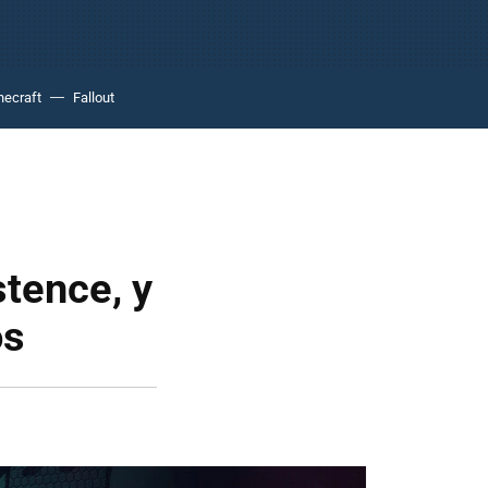
necraft
Fallout
stence, y
os