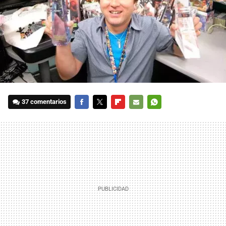
37 comentarios
FACEBOOK
TWITTER
FLIPBOARD
E-
WHATSAPP
MAIL