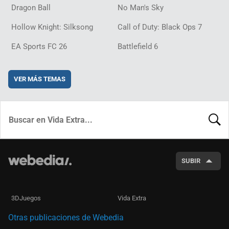
Dragon Ball
No Man's Sky
Hollow Knight: Silksong
Call of Duty: Black Ops 7
EA Sports FC 26
Battlefield 6
VER MÁS TEMAS
BUSCA
SUBIR
3DJuegos
Vida Extra
Otras publicaciones de Webedia