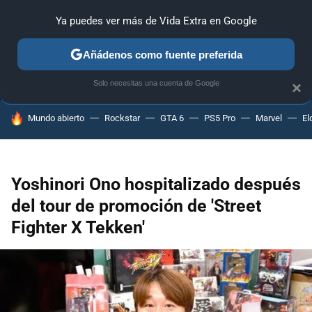
Ya puedes ver más de Vida Extra en Google
ANÁLISIS
GUÍAS Y TRUCOS
PC
SONY
NINTENDO
Añádenos como fuente preferida
Solo necesitas una cuenta de Google
×
HOY SE HABLA DE
Mundo abierto
Rockstar
GTA 6
PS5 Pro
Marvel
El
Yoshinori Ono hospitalizado después
del tour de promoción de 'Street
Fighter X Tekken'