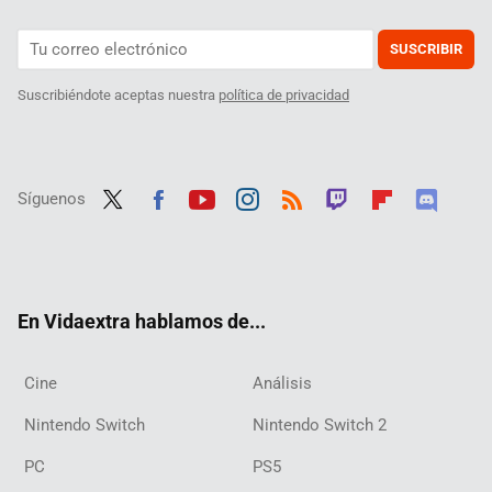
SUSCRIBIR
Suscribiéndote aceptas nuestra
política de privacidad
Síguenos
Twit
Fac
Yout
Inst
RSS
Twit
Flip
Disc
ter
ebo
ube
agra
ch
boar
ord
ok
m
d
En Vidaextra hablamos de...
Cine
Análisis
Nintendo Switch
Nintendo Switch 2
PC
PS5