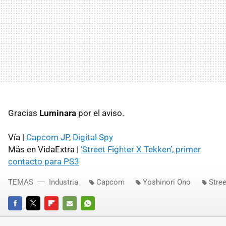
Gracias
Luminara
por el aviso.
Vía |
Capcom JP
,
Digital Spy
Más en VidaExtra |
‘Street Fighter X Tekken’, primer
contacto para PS3
TEMAS
Industria
Capcom
Yoshinori Ono
Stree
FACEBOOK
TWITTER
FLIPBOARD
E-
WHATSAPP