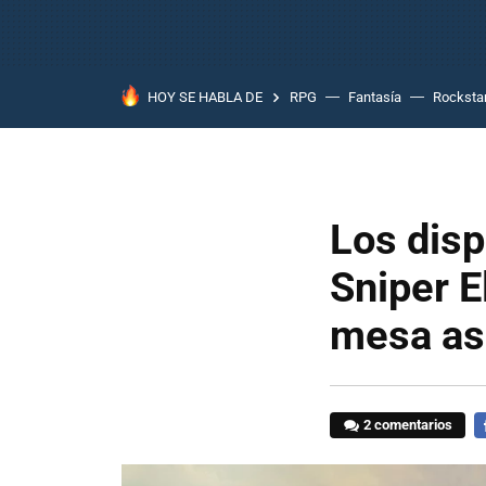
HOY SE HABLA DE
RPG
Fantasía
Rocksta
Los disp
Sniper E
mesa as
2 comentarios
F