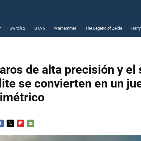
r
Switch 2
GTA 6
Warhammer
The Legend of Zelda
Harry
aros de alta precisión y el 
lite se convierten en un ju
imétrico
ACEBOOK
TWITTER
FLIPBOARD
E-
MAIL