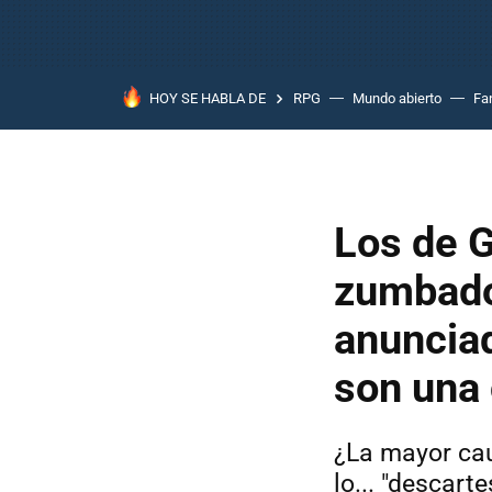
HOY SE HABLA DE
RPG
Mundo abierto
Fa
Los de 
zumbado
anunciad
son una
¿La mayor cau
lo... "descarte