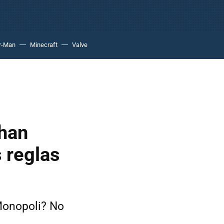
r-Man
Minecraft
Valve
han
 reglas
Monopoli? No