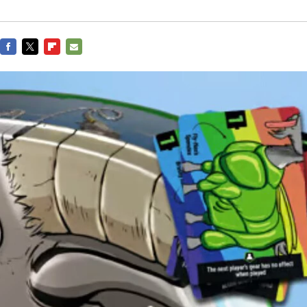
FACEBOOK
TWITTER
FLIPBOARD
E-
MAIL