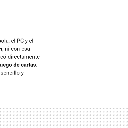
ola, el PC y el
r, ni con esa
acó directamente
juego de cartas
.
 sencillo y