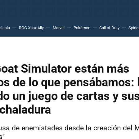
ntasía
ROG Xbox Ally
Marvel
Pokémon
Call of Duty
Spide
Goat Simulator están más
s de lo que pensábamos: 
o un juego de cartas y sus
 chaladura
sa de enemistades desde la creación del 
s"