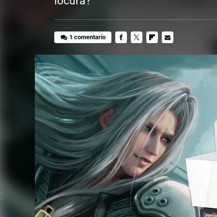
locura?
1 comentario
FACEBOOK
TWITTER
FLIPBOARD
E-
MAIL