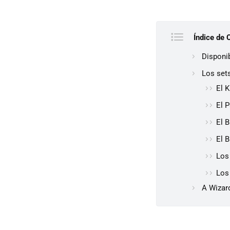
Índice de 
Disponi
Los set
El K
El 
El 
El 
Los
Los
A Wizar