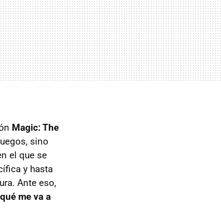
ión
Magic: The
juegos, sino
en el que se
ífica y hasta
ra. Ante eso,
qué me va a