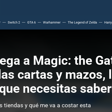
r
Switch 2
GTA 6
Warhammer
The Legend of Zelda
Harry
lega a Magic: the Ga
las cartas y mazos, 
 que necesitas saber
s tiendas y qué me va a costar esta