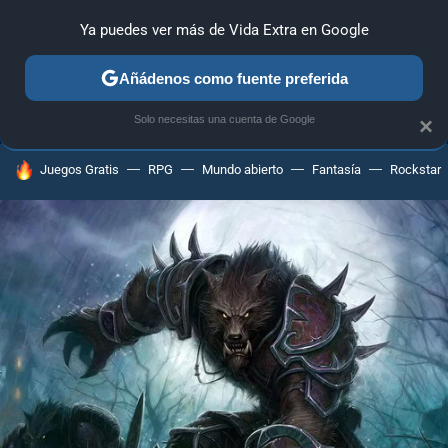
Ya puedes ver más de Vida Extra en Google
ANÁLISIS
GUÍAS Y TRUCOS
PC
SONY
NINTENDO
Añádenos como fuente preferida
Solo necesitas una cuenta de Google
×
HOY SE HABLA DE
Juegos Gratis
RPG
Mundo abierto
Fantasía
Rockstar