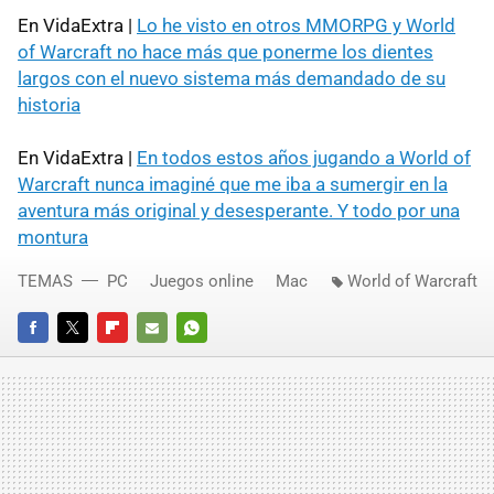
En VidaExtra |
Lo he visto en otros MMORPG y World
of Warcraft no hace más que ponerme los dientes
largos con el nuevo sistema más demandado de su
historia
En VidaExtra |
En todos estos años jugando a World of
Warcraft nunca imaginé que me iba a sumergir en la
aventura más original y desesperante. Y todo por una
montura
TEMAS
PC
Juegos online
Mac
World of Warcraft
FACEBOOK
TWITTER
FLIPBOARD
E-
WHATSAPP
MAIL