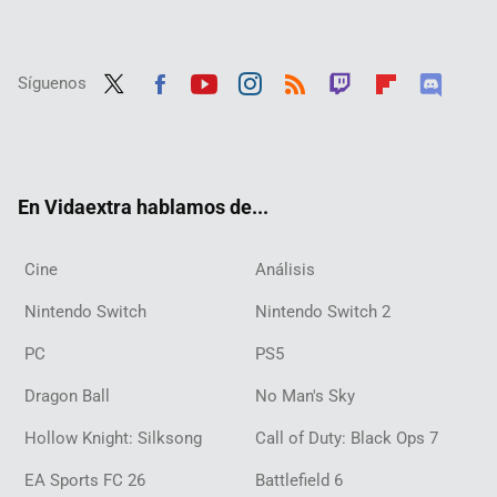
Síguenos
Twit
Fac
Yout
Inst
RSS
Twit
Flip
Disc
ter
ebo
ube
agra
ch
boar
ord
ok
m
d
En Vidaextra hablamos de...
Cine
Análisis
Nintendo Switch
Nintendo Switch 2
PC
PS5
Dragon Ball
No Man's Sky
Hollow Knight: Silksong
Call of Duty: Black Ops 7
EA Sports FC 26
Battlefield 6