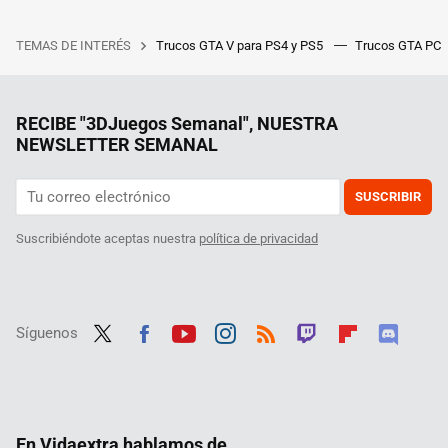
TEMAS DE INTERÉS
Trucos GTA V para PS4 y PS5
Trucos GTA PC
RECIBE "3DJuegos Semanal", NUESTRA
NEWSLETTER SEMANAL
SUSCRIBIR
Suscribiéndote aceptas nuestra
política de privacidad
Síguenos
Twit
Fac
Yout
Inst
RSS
Twit
Flip
Disc
ter
ebo
ube
agra
ch
boar
ord
ok
m
d
En Vidaextra hablamos de...