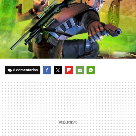
3 comentarios
FACEBOOK
TWITTER
FLIPBOARD
E-
WHATSAPP
MAIL