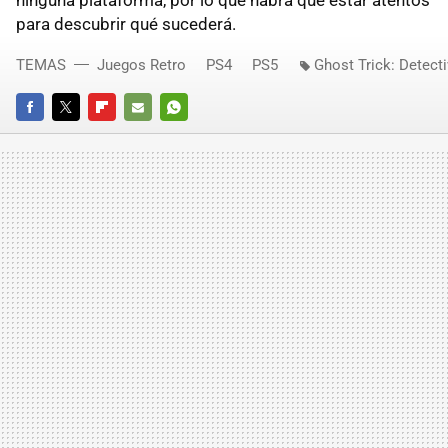
para descubrir qué sucederá.
TEMAS
Juegos Retro
PS4
PS5
Ghost Trick: Detect
FACEBOOK
TWITTER
FLIPBOARD
E-
WHATSAPP
MAIL