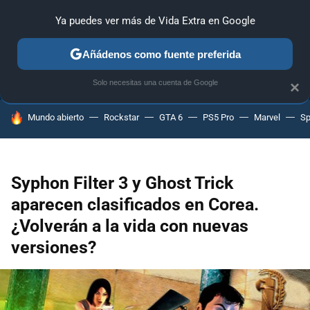
Ya puedes ver más de Vida Extra en Google
ANÁLISIS
GUÍAS Y TRUCOS
PC
SONY
NINTENDO
Añádenos como fuente preferida
Solo necesitas una cuenta de Google
×
HOY SE HABLA DE
Mundo abierto
Rockstar
GTA 6
PS5 Pro
Marvel
Sp
Syphon Filter 3 y Ghost Trick
aparecen clasificados en Corea.
¿Volverán a la vida con nuevas
versiones?