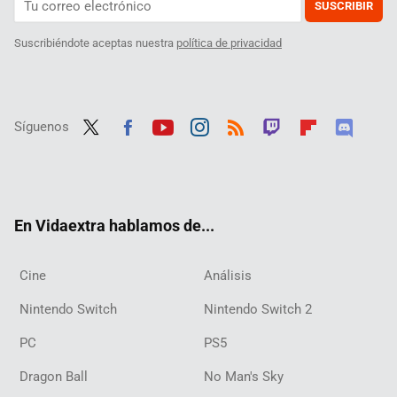
SUSCRIBIR
Suscribiéndote aceptas nuestra
política de privacidad
Síguenos
Twit
Fac
Yout
Inst
RSS
Twit
Flip
Disc
ter
ebo
ube
agra
ch
boar
ord
ok
m
d
En Vidaextra hablamos de...
Cine
Análisis
Nintendo Switch
Nintendo Switch 2
PC
PS5
Dragon Ball
No Man's Sky