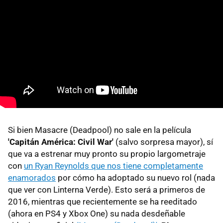
Si bien Masacre (Deadpool) no sale en la película
'Capitán América: Civil War'
(salvo sorpresa mayor), sí
que va a estrenar muy pronto su propio largometraje
con
un Ryan Reynolds que nos tiene completamente
enamorados
por cómo ha adoptado su nuevo rol (nada
que ver con Linterna Verde). Esto será a primeros de
2016, mientras que recientemente se ha reeditado
(ahora en PS4 y Xbox One) su nada desdeñable