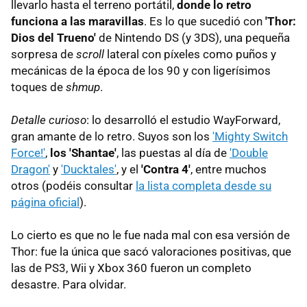
llevarlo hasta el terreno portátil,
donde lo retro
funciona a las maravillas
. Es lo que sucedió con
'Thor:
Dios del Trueno'
de Nintendo DS (y 3DS), una pequeña
sorpresa de
scroll
lateral con píxeles como puños y
mecánicas de la época de los 90 y con ligerísimos
toques de
shmup
.
Detalle curioso
: lo desarrolló el estudio WayForward,
gran amante de lo retro. Suyos son los
'Mighty Switch
Force!'
,
los 'Shantae'
, las puestas al día de
'Double
Dragon'
y
'Ducktales'
, y el
'Contra 4'
, entre muchos
otros (podéis consultar
la lista completa desde su
página oficial
).
Lo cierto es que no le fue nada mal con esa versión de
Thor: fue la única que sacó valoraciones positivas, que
las de PS3, Wii y Xbox 360 fueron un completo
desastre. Para olvidar.