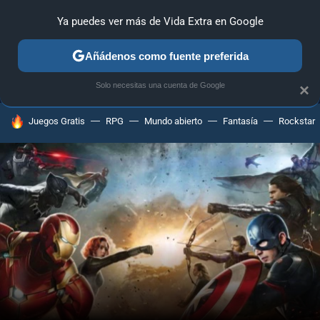
Ya puedes ver más de Vida Extra en Google
MENÚ
NUEVO
Añádenos como fuente preferida
ANÁLISIS
GUÍAS Y TRUCOS
PC
SONY
NINTENDO
Solo necesitas una cuenta de Google
×
HOY SE HABLA DE
Juegos Gratis
RPG
Mundo abierto
Fantasía
Rockstar