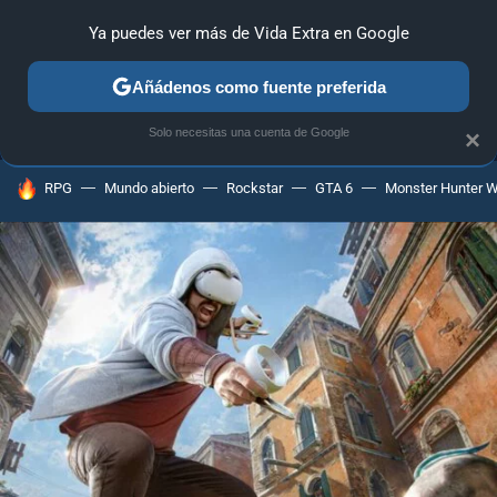
Ya puedes ver más de Vida Extra en Google
MENÚ
NUEVO
Añádenos como fuente preferida
ANÁLISIS
GUÍAS Y TRUCOS
PC
SONY
NINTENDO
Solo necesitas una cuenta de Google
×
HOY SE HABLA DE
RPG
Mundo abierto
Rockstar
GTA 6
Monster Hunter W