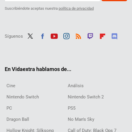
Suscribiéndote aceptas nuestra
política de privacidad
Síguenos
Twit
Fac
Yout
Inst
RSS
Twit
Flip
Disc
ter
ebo
ube
agra
ch
boar
ord
ok
m
d
En Vidaextra hablamos de...
Cine
Análisis
Nintendo Switch
Nintendo Switch 2
PC
PS5
Dragon Ball
No Man's Sky
Hollow Knight: Silksong
Call of Duty: Black Ops 7