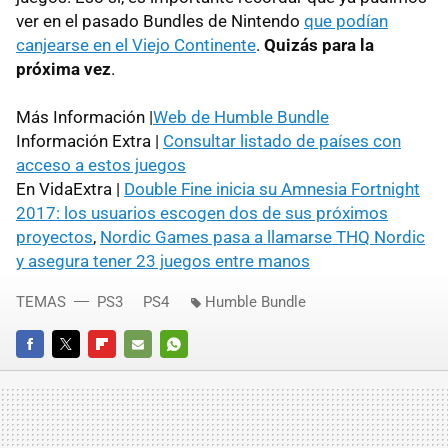
ver en el pasado Bundles de Nintendo
que podían
canjearse en el Viejo Continente
.
Quizás para la
próxima vez
.
Más Información |
Web de Humble Bundle
Información Extra |
Consultar listado de países con
acceso a estos juegos
En VidaExtra |
Double Fine inicia su Amnesia Fortnight
2017: los usuarios escogen dos de sus próximos
proyectos
,
Nordic Games pasa a llamarse THQ Nordic
y asegura tener 23 juegos entre manos
TEMAS
PS3
PS4
Humble Bundle
FACEBOOK
TWITTER
FLIPBOARD
E-
WHATSAPP
MAIL