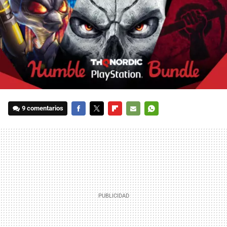
9 comentarios
FACEBOOK
TWITTER
FLIPBOARD
E-
WHATSAPP
MAIL