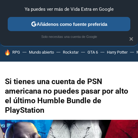
Ya puedes ver más de Vida Extra en Google
ANÁLISIS
GUÍAS Y TRUCOS
PC
SONY
NINTENDO
Añádenos como fuente preferida
Solo necesitas una cuenta de Google
×
HOY SE HABLA DE
RPG
Mundo abierto
Rockstar
GTA 6
Harry Potter
Si tienes una cuenta de PSN
americana no puedes pasar por alto
el último Humble Bundle de
PlayStation