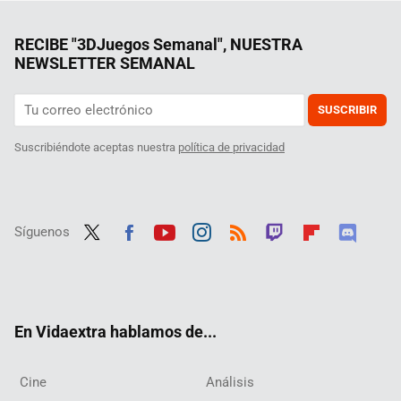
RECIBE "3DJuegos Semanal", NUESTRA
NEWSLETTER SEMANAL
SUSCRIBIR
Suscribiéndote aceptas nuestra
política de privacidad
Síguenos
Twit
Fac
Yout
Inst
RSS
Twit
Flip
Disc
ter
ebo
ube
agra
ch
boar
ord
ok
m
d
En Vidaextra hablamos de...
Cine
Análisis