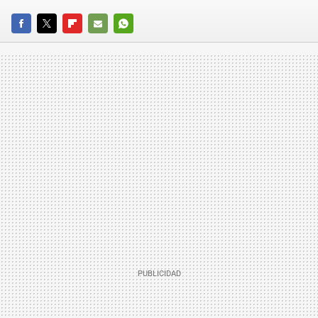
FACEBOOK
TWITTER
FLIPBOARD
E-
WHATSAPP
MAIL