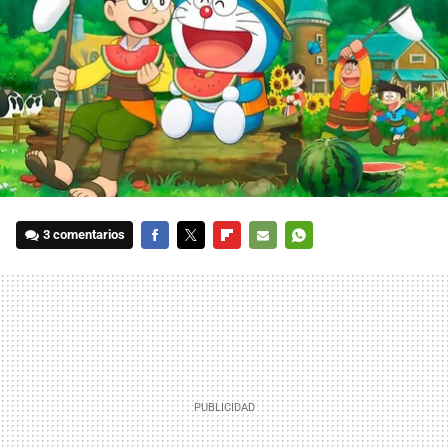
3 comentarios
FACEBOOK
TWITTER
FLIPBOARD
E-
WHATSAPP
MAIL