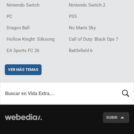
Nintendo Switch
Nintendo Switch 2
PC
PS5
Dragon Ball
No Man's Sky
Hollow Knight: Silksong
Call of Duty: Black Ops 7
EA Sports FC 26
Battlefield 6
VER MÁS TEMAS
BUSCA
SUBIR