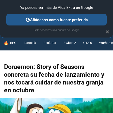
Ya puedes ver más de Vida Extra en Google
ANÁLISIS
GUÍAS Y TRUCOS
PC
SONY
NINTENDO
Añádenos como fuente preferida
Solo necesitas una cuenta de Google
×
HOY SE HABLA DE
RPG
Fantasía
Rockstar
Switch 2
GTA 6
Warhamm
Doraemon: Story of Seasons
concreta su fecha de lanzamiento y
nos tocará cuidar de nuestra granja
en octubre