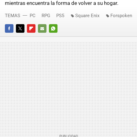
mientras encuentra la forma de volver a su hogar.
TEMAS
PC
RPG
PS5
Square Enix
Forspoken
FACEBOOK
TWITTER
FLIPBOARD
E-
WHATSAPP
MAIL