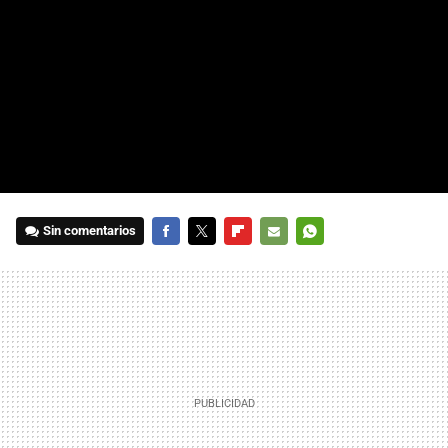
Sin comentarios
FACEBOOK
TWITTER
FLIPBOARD
E-
WHATSAPP
MAIL