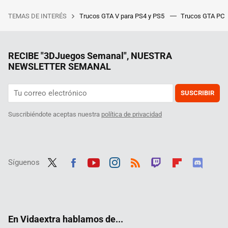
TEMAS DE INTERÉS
Trucos GTA V para PS4 y PS5
Trucos GTA PC
RECIBE "3DJuegos Semanal", NUESTRA
NEWSLETTER SEMANAL
SUSCRIBIR
Suscribiéndote aceptas nuestra
política de privacidad
Síguenos
Twit
Fac
Yout
Inst
RSS
Twit
Flip
Disc
ter
ebo
ube
agra
ch
boar
ord
ok
m
d
En Vidaextra hablamos de...