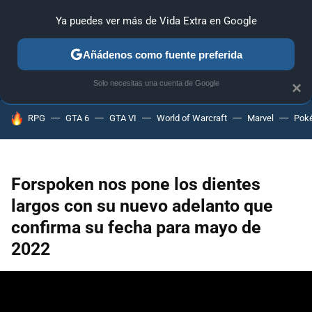
Ya puedes ver más de Vida Extra en Google
ANÁLISIS
GUÍAS Y TRUCOS
PC
SONY
NINTENDO
Añádenos como fuente preferida
Solo necesitas una cuenta de Google
×
HOY SE HABLA DE
RPG
GTA 6
GTA VI
World of Warcraft
Marvel
Pok
Forspoken nos pone los dientes
largos con su nuevo adelanto que
confirma su fecha para mayo de
2022