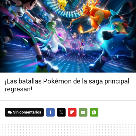
¡Las batallas Pokémon de la saga principal
regresan!
Sin comentarios
FACEBOOK
TWITTER
FLIPBOARD
E-
WHATSAPP
MAIL