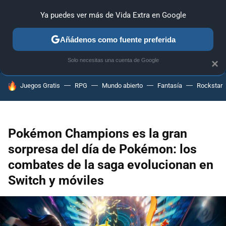
Ya puedes ver más de Vida Extra en Google
ANÁLISIS
GUÍAS Y TRUCOS
PC
SONY
NINTENDO
Añádenos como fuente preferida
Solo necesitas una cuenta de Google
×
HOY SE HABLA DE
Juegos Gratis
RPG
Mundo abierto
Fantasía
Rockstar
Pokémon Champions es la gran
sorpresa del día de Pokémon: los
combates de la saga evolucionan en
Switch y móviles