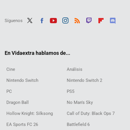
Síguenos
Twit
Fac
Yout
Inst
RSS
Twit
Flip
Disc
ter
ebo
ube
agra
ch
boar
ord
ok
m
d
En Vidaextra hablamos de...
Cine
Análisis
Nintendo Switch
Nintendo Switch 2
PC
PS5
Dragon Ball
No Man's Sky
Hollow Knight: Silksong
Call of Duty: Black Ops 7
EA Sports FC 26
Battlefield 6