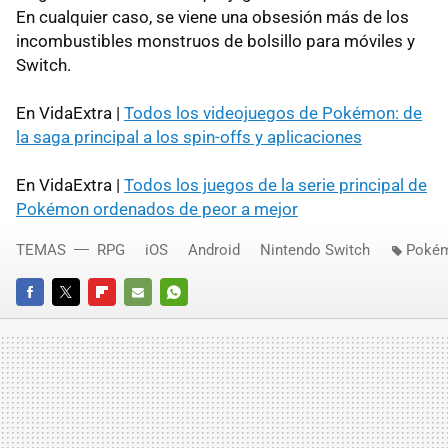
En cualquier caso, se viene una obsesión más de los
incombustibles monstruos de bolsillo para móviles y
Switch.
En VidaExtra |
Todos los videojuegos de Pokémon: de
la saga principal a los spin-offs y aplicaciones
En VidaExtra |
Todos los juegos de la serie principal de
Pokémon ordenados de peor a mejor
TEMAS
RPG
iOS
Android
Nintendo Switch
Poké
FACEBOOK
TWITTER
FLIPBOARD
E-
WHATSAPP
MAIL