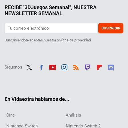
RECIBE "3DJuegos Semanal", NUESTRA
NEWSLETTER SEMANAL
SUSCRIBIR
Suscribiéndote aceptas nuestra
política de privacidad
Síguenos
Twit
Fac
Yout
Inst
RSS
Twit
Flip
Disc
ter
ebo
ube
agra
ch
boar
ord
ok
m
d
En Vidaextra hablamos de...
Cine
Análisis
Nintendo Switch
Nintendo Switch 2