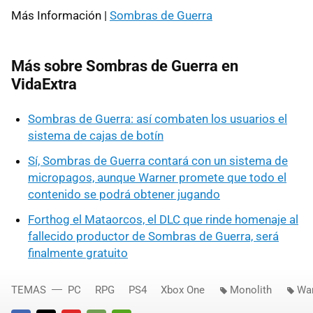
Más Información |
Sombras de Guerra
Más sobre Sombras de Guerra en
VidaExtra
Sombras de Guerra: así combaten los usuarios el
sistema de cajas de botín
Sí, Sombras de Guerra contará con un sistema de
micropagos, aunque Warner promete que todo el
contenido se podrá obtener jugando
Forthog el Mataorcos, el DLC que rinde homenaje al
fallecido productor de Sombras de Guerra, será
finalmente gratuito
TEMAS
PC
RPG
PS4
Xbox One
Monolith
War