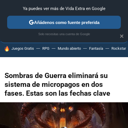
Ya puedes ver más de Vida Extra en Google
MENÚ
NUEVO
Añádenos como fuente preferida
ANÁLISIS
GUÍAS Y TRUCOS
PC
SONY
NINTENDO
Solo necesitas una cuenta de Google
×
HOY SE HABLA DE
Juegos Gratis
RPG
Mundo abierto
Fantasía
Rockstar
Sombras de Guerra eliminará su
sistema de micropagos en dos
fases. Estas son las fechas clave