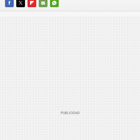
FACEBOOK
TWITTER
FLIPBOARD
E-
WHATSAPP
MAIL