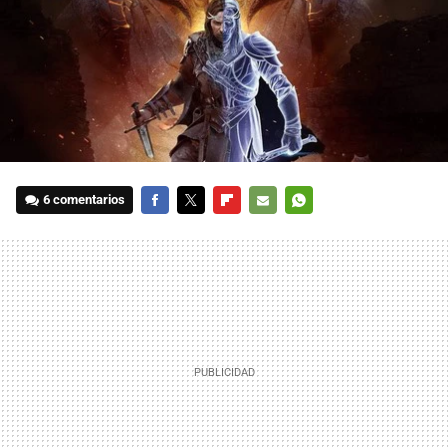
6 comentarios
FACEBOOK
TWITTER
FLIPBOARD
E-
WHATSAPP
MAIL