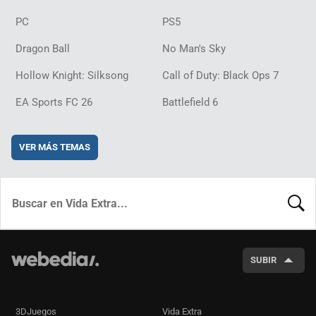
PC
PS5
Dragon Ball
No Man's Sky
Hollow Knight: Silksong
Call of Duty: Black Ops 7
EA Sports FC 26
Battlefield 6
VER MÁS TEMAS
BUSCA
SUBIR
3DJuegos
Vida Extra