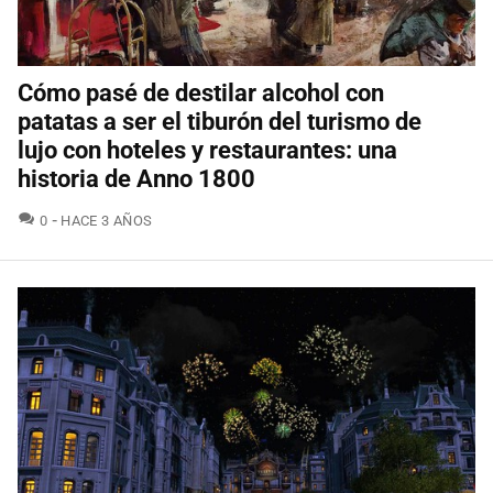
Cómo pasé de destilar alcohol con
patatas a ser el tiburón del turismo de
lujo con hoteles y restaurantes: una
historia de Anno 1800
COMENTARIOS
0
HACE 3 AÑOS