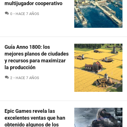
multijugador cooperativo
COMENTARIOS
0
HACE 7 AÑOS
Guía Anno 1800: los
mejores planos de ciudades
y recursos para maximizar
la producción
COMENTARIOS
2
HACE 7 AÑOS
Epic Games revela las
excelentes ventas que han
obtenido algunos de los