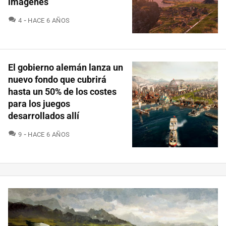
imágenes
COMENTARIOS
4
HACE 6 AÑOS
El gobierno alemán lanza un
nuevo fondo que cubrirá
hasta un 50% de los costes
para los juegos
desarrollados allí
COMENTARIOS
9
HACE 6 AÑOS