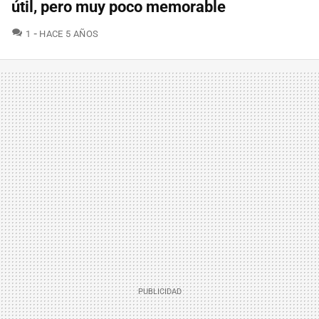
útil, pero muy poco memorable
COMENTARIOS
1
HACE 5 AÑOS