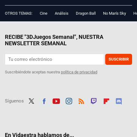
OTROS TEMAS:
Cine
Análisis
Dragon Ball
No Man's Sky
Ho
RECIBE "3DJuegos Semanal", NUESTRA
NEWSLETTER SEMANAL
SUSCRIBIR
Suscribiéndote aceptas nuestra
política de privacidad
Síguenos
Twit
Fac
Yout
Inst
RSS
Twit
Flip
Disc
ter
ebo
ube
agra
ch
boar
ord
ok
m
d
En Vidaextra hablamos de...