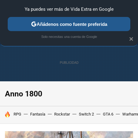
Ya puedes ver más de Vida Extra en Google
MENÚ
NUEVO
Añádenos como fuente preferida
ANÁLISIS
GUÍAS Y TRUCOS
PC
SONY
NINTENDO
Solo necesitas una cuenta de Google
×
Anno 1800
HOY SE HABLA DE
RPG
Fantasía
Rockstar
Switch 2
GTA 6
Warham