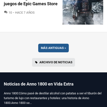
juegos de Epic Games Store
COMENTARIOS
10
HACE 7 AÑOS
MÁS ANTIGUAS
»
ARCHIVO DE NOTICIAS
Noticias de Anno 1800 en Vida Extra
Anno 1800:Cómo pasé de destilar alcohol con patatas a ser el tiburón del
turismo de lujo con restaurantes y hoteles: una historia de Anno
1800.Anno 1800 se...