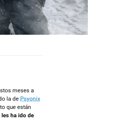
estos meses a
do la de
Psyonix
nto que están
s
les ha ido de