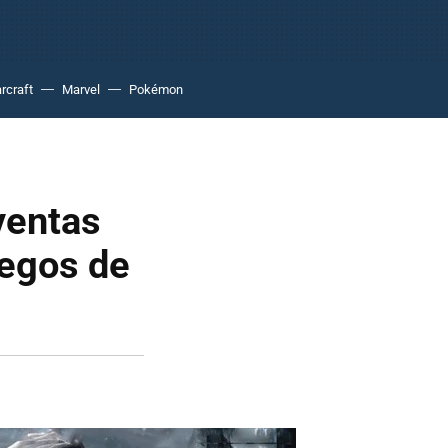
rcraft
Marvel
Pokémon
ventas
uegos de