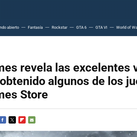
do abierto
Fantasía
Rockstar
GTA 6
GTA VI
World of Wa
es revela las excelentes 
obtenido algunos de los j
mes Store
FACEBOOK
TWITTER
FLIPBOARD
E-
MAIL