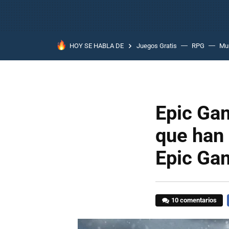
HOY SE HABLA DE
Juegos Gratis
RPG
Mun
Epic Gam
que han 
Epic Ga
10 comentarios