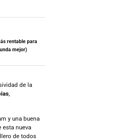
ás rentable para
gunda mejor)
sividad de la
ias
,
eam y una buena
e esta nueva
llero de todos