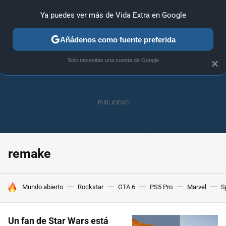
Ya puedes ver más de Vida Extra en Google
ANÁLISIS
GUÍAS Y TRUCOS
PC
SONY
NINTENDO
Añádenos como fuente preferida
Solo necesitas una cuenta de Google
×
remake
HOY SE HABLA DE
Mundo abierto
Rockstar
GTA 6
PS5 Pro
Marvel
S
Un fan de Star Wars está