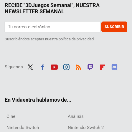
RECIBE "3DJuegos Semanal", NUESTRA
NEWSLETTER SEMANAL
SUSCRIBIR
Suscribiéndote aceptas nuestra
política de privacidad
Síguenos
Twit
Fac
Yout
Inst
RSS
Twit
Flip
Disc
ter
ebo
ube
agra
ch
boar
ord
ok
m
d
En Vidaextra hablamos de...
Cine
Análisis
Nintendo Switch
Nintendo Switch 2