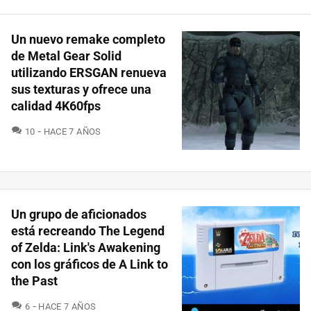
Un nuevo remake completo
de Metal Gear Solid
utilizando ERSGAN renueva
sus texturas y ofrece una
calidad 4K60fps
COMENTARIOS
10
HACE 7 AÑOS
Un grupo de aficionados
está recreando The Legend
of Zelda: Link's Awakening
con los gráficos de A Link to
the Past
COMENTARIOS
6
HACE 7 AÑOS