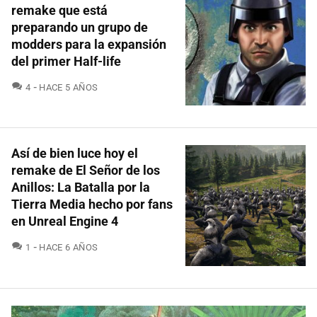
remake que está
preparando un grupo de
modders para la expansión
del primer Half-life
COMENTARIOS
4
HACE 5 AÑOS
Así de bien luce hoy el
remake de El Señor de los
Anillos: La Batalla por la
Tierra Media hecho por fans
en Unreal Engine 4
COMENTARIOS
1
HACE 6 AÑOS