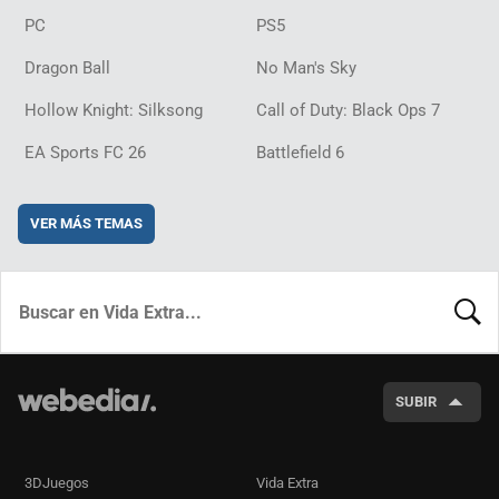
PC
PS5
Dragon Ball
No Man's Sky
Hollow Knight: Silksong
Call of Duty: Black Ops 7
EA Sports FC 26
Battlefield 6
VER MÁS TEMAS
BUSCA
SUBIR
3DJuegos
Vida Extra