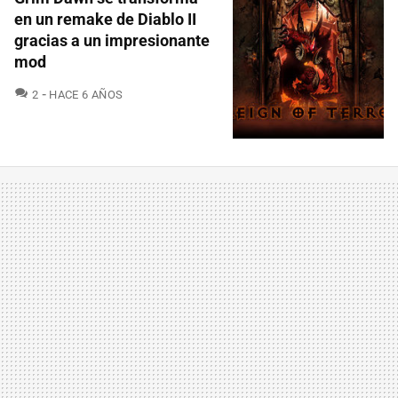
en un remake de Diablo II
gracias a un impresionante
mod
COMENTARIOS
2
HACE 6 AÑOS