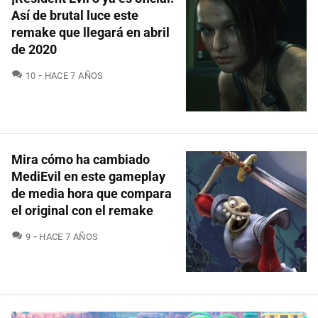
Así de brutal luce este
remake que llegará en abril
de 2020
COMENTARIOS
10
HACE 7 AÑOS
Mira cómo ha cambiado
MediEvil en este gameplay
de media hora que compara
el original con el remake
COMENTARIOS
9
HACE 7 AÑOS