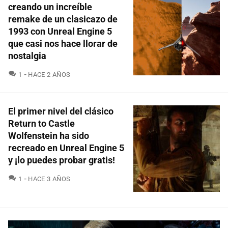
creando un increíble
remake de un clasicazo de
1993 con Unreal Engine 5
que casi nos hace llorar de
nostalgia
COMENTARIOS
1
HACE 2 AÑOS
El primer nivel del clásico
Return to Castle
Wolfenstein ha sido
recreado en Unreal Engine 5
y ¡lo puedes probar gratis!
COMENTARIOS
1
HACE 3 AÑOS