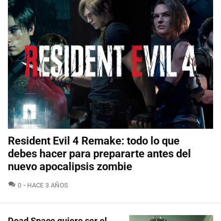
Resident Evil 4 Remake: todo lo que
debes hacer para prepararte antes del
nuevo apocalipsis zombie
COMENTARIOS
0
HACE 3 AÑOS
Dead Space quiere ser el