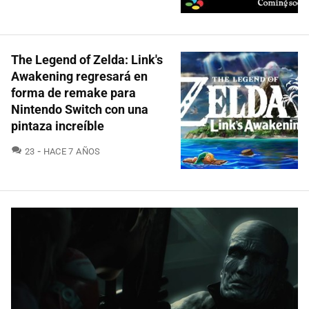
The Legend of Zelda: Link's
Awakening regresará en
forma de remake para
Nintendo Switch con una
pintaza increíble
COMENTARIOS
23
HACE 7 AÑOS