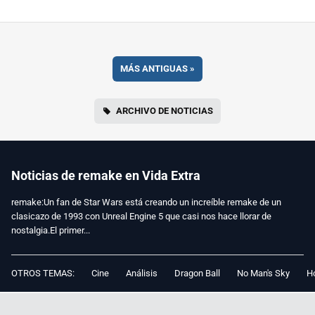
MÁS ANTIGUAS
»
ARCHIVO DE NOTICIAS
Noticias de remake en Vida Extra
remake:Un fan de Star Wars está creando un increíble remake de un
clasicazo de 1993 con Unreal Engine 5 que casi nos hace llorar de
nostalgia.El primer...
OTROS TEMAS:
Cine
Análisis
Dragon Ball
No Man's Sky
Ho