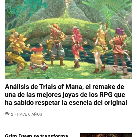
Análisis de Trials of Mana, el remake de
una de las mejores joyas de los RPG que
ha sabido respetar la esencia del original
COMENTARIOS
2
HACE 6 AÑOS
Grim Dawn se transforma