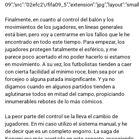
09","src":"02efc2\/fifa09_5","extension":"jpg","layout":"small
Finalmente, en cuanto al control del balón y los
movimientos de los jugadores, en líneas generales
está bien, pero voy a centrarme en los fallos que le he
encontrado en todo este tiempo. Para empezar, los
jugadores protegen fatalmente el esférico, y me
parece poco acertado el no poder hacerlo si estamos
en movimiento. A su vez, los futbolistas tienden a caer
con cierta facilidad al mínimo roce, bien sea por un
forcejeo o alguna patada insignificante. Y ya no
digamos cuando en algunos partidos tienden a
aglutinarse todos en mitad del campo, propiciando
innumerables rebotes de lo más cómicos.
La peor parte del control se la lleva el cambio de
jugadores. En mi caso utilizo el sistema manual, y he
de decir que es un completo engorro. La saga de
Konami era más acertada en este aspecto, escogiendo