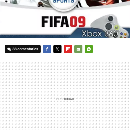
38 comentarios
FACEBOOK
TWITTER
FLIPBOARD
E-
WHATSAPP
MAIL