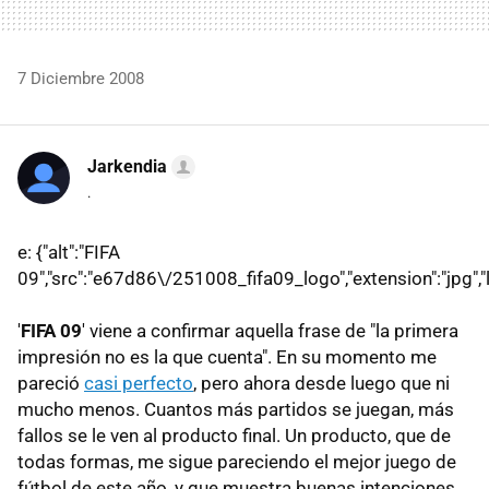
7 Diciembre 2008
Jarkendia
.
e: {"alt":"FIFA
09","src":"e67d86\/251008_fifa09_logo","extension":"jpg","l
'
FIFA 09
' viene a confirmar aquella frase de "la primera
impresión no es la que cuenta". En su momento me
pareció
casi perfecto
, pero ahora desde luego que ni
mucho menos. Cuantos más partidos se juegan, más
fallos se le ven al producto final. Un producto, que de
todas formas, me sigue pareciendo el mejor juego de
fútbol de este año, y que muestra buenas intenciones,