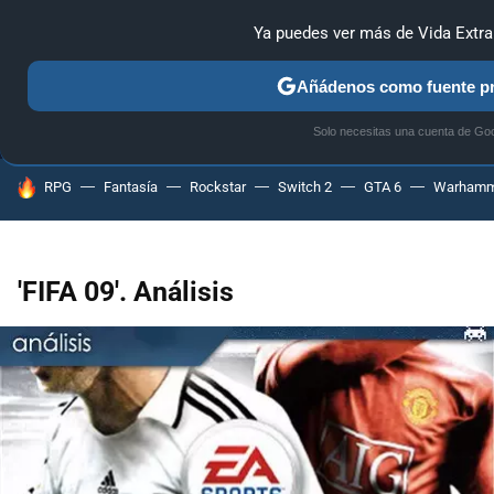
Ya puedes ver más de Vida Extr
MENÚ
NUEVO
Añádenos como fuente pr
ANÁLISIS
GUÍAS Y TRUCOS
PC
SONY
NINTENDO
Solo necesitas una cuenta de Go
HOY SE HABLA DE
RPG
Fantasía
Rockstar
Switch 2
GTA 6
Warhamm
'FIFA 09'. Análisis