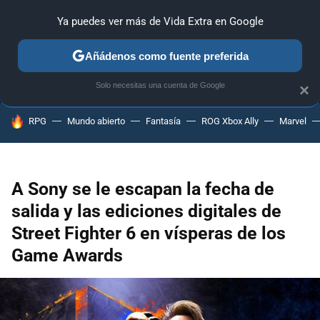
Ya puedes ver más de Vida Extra en Google
ANÁLISIS
GUÍAS Y TRUCOS
PC
SONY
NINTENDO
Añádenos como fuente preferida
Solo necesitas una cuenta de Google
×
HOY SE HABLA DE
RPG
Mundo abierto
Fantasía
ROG Xbox Ally
Marvel
A Sony se le escapan la fecha de
salida y las ediciones digitales de
Street Fighter 6 en vísperas de los
Game Awards