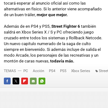
tocará esperar al anuncio oficial así como las
alternativas en físico. Si lo anterior viene acompañado
de un buen tráiler,
mejor que mejor.
Además de en PS4 y PS5,
Street Fighter 6
también
saldrá en Xbox Series X / S y PC ofreciendo juego
cruzado entre todos los sistemas y Rollback Netcode.
Un nuevo capítulo numerado de la saga de culto
siempre en bienvenido. Si además incluye de salida el
modo Arcade, los personajes de las recreativas y un
montón de caras nuevas,
todavía más.
TEMAS
PC
Acción
PS4
PS5
Xbox Series
Stree
FACEBOOK
TWITTER
FLIPBOARD
E-
WHATSAPP
MAIL