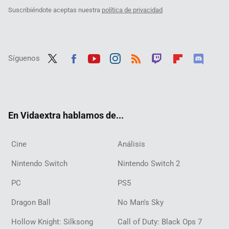
Suscribiéndote aceptas nuestra
política de privacidad
Síguenos
Twit
Fac
Yout
Inst
RSS
Twit
Flip
Disc
ter
ebo
ube
agra
ch
boar
ord
ok
m
d
En Vidaextra hablamos de...
Cine
Análisis
Nintendo Switch
Nintendo Switch 2
PC
PS5
Dragon Ball
No Man's Sky
Hollow Knight: Silksong
Call of Duty: Black Ops 7