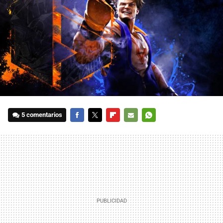
5 comentarios
FACEBOOK
TWITTER
FLIPBOARD
E-
WHATSAPP
MAIL