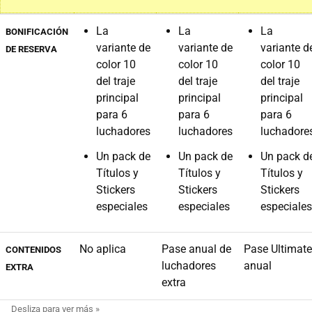
La
La
La
BONIFICACIÓN
variante de
variante de
variante d
DE RESERVA
color 10
color 10
color 10
del traje
del traje
del traje
principal
principal
principal
para 6
para 6
para 6
luchadores
luchadores
luchadore
Un pack de
Un pack de
Un pack d
Títulos y
Títulos y
Títulos y
Stickers
Stickers
Stickers
especiales
especiales
especiales
No aplica
Pase anual de
Pase Ultimate
CONTENIDOS
luchadores
anual
EXTRA
extra