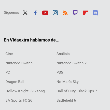
Síguenos
Twit
Fac
Yout
Inst
RSS
Twit
Flip
Disc
ter
ebo
ube
agra
ch
boar
ord
ok
m
d
En Vidaextra hablamos de...
Cine
Análisis
Nintendo Switch
Nintendo Switch 2
PC
PS5
Dragon Ball
No Man's Sky
Hollow Knight: Silksong
Call of Duty: Black Ops 7
EA Sports FC 26
Battlefield 6