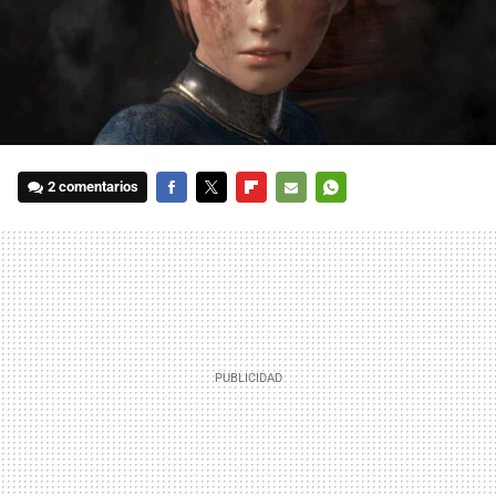
2 comentarios
FACEBOOK
TWITTER
FLIPBOARD
E-
WHATSAPP
MAIL