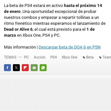
La beta de PS4 estará en activo
hasta el próximo 14
de enero
. Una oportunidad excepcional de probar
nuestros combos y empezar a repartir tollinas a un
ritmo frenético mientras esperamos el lanzamiento de
Dead or Alive 6
, el cual está previsto para el
1 de
marzo
en Xbox One, PS4 y PC.
Más información |
Descargar beta de DOA 6 en PSN
TEMAS
PC
Acción
PS4
Xbox One
Beta
Team
FACEBOOK
TWITTER
FLIPBOARD
E-
WHATSAPP
MAIL