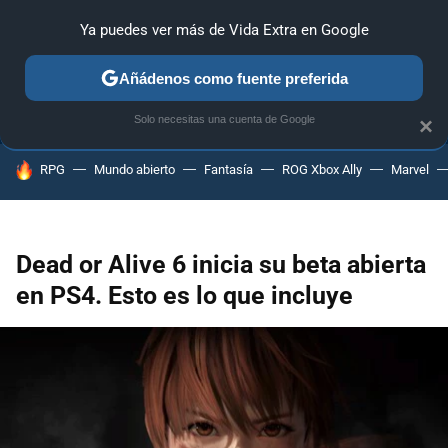
Ya puedes ver más de Vida Extra en Google
ANÁLISIS
GUÍAS Y TRUCOS
PC
SONY
NINTENDO
Añádenos como fuente preferida
Solo necesitas una cuenta de Google
×
HOY SE HABLA DE
RPG
Mundo abierto
Fantasía
ROG Xbox Ally
Marvel
Dead or Alive 6 inicia su beta abierta
en PS4. Esto es lo que incluye