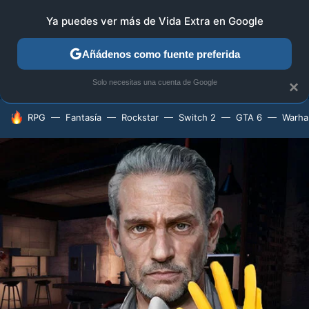
ANÁLISIS
GUÍAS Y TRUCOS
PC
SONY
NINTEN
Ya puedes ver más de Vida Extra en Google
Añádenos como fuente preferida
Solo necesitas una cuenta de Google
×
HOY SE HABLA DE
RPG
Fantasía
Rockstar
Switch 2
GTA 6
Warh