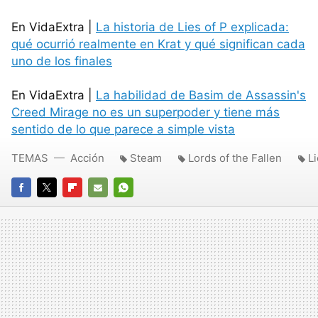
En VidaExtra |
La historia de Lies of P explicada:
qué ocurrió realmente en Krat y qué significan cada
uno de los finales
En VidaExtra |
La habilidad de Basim de Assassin's
Creed Mirage no es un superpoder y tiene más
sentido de lo que parece a simple vista
TEMAS
Acción
Steam
Lords of the Fallen
Li
FACEBOOK
TWITTER
FLIPBOARD
E-
WHATSAPP
MAIL