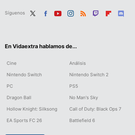
Síguenos
Twit
Fac
You
Inst
RSS
Twit
Flip
Dis
ter
ebo
tub
agr
ch
boa
cor
ok
e
am
rd
d
En Vidaextra hablamos de...
Cine
Análisis
Nintendo Switch
Nintendo Switch 2
PC
PS5
Dragon Ball
No Man's Sky
Hollow Knight: Silksong
Call of Duty: Black Ops 7
EA Sports FC 26
Battlefield 6