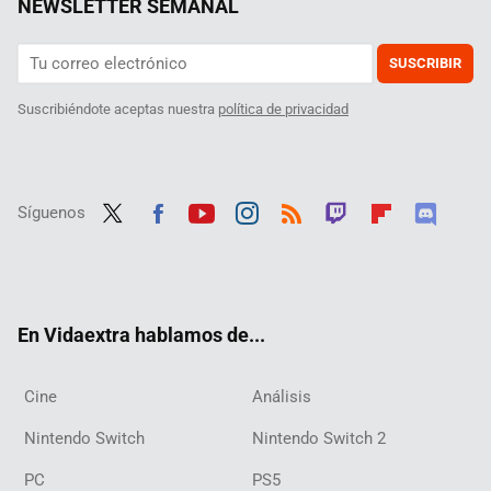
NEWSLETTER SEMANAL
SUSCRIBIR
Suscribiéndote aceptas nuestra
política de privacidad
Síguenos
Twit
Fac
Yout
Inst
RSS
Twit
Flip
Disc
ter
ebo
ube
agra
ch
boar
ord
ok
m
d
En Vidaextra hablamos de...
Cine
Análisis
Nintendo Switch
Nintendo Switch 2
PC
PS5