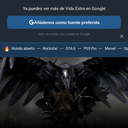
Ya puedes ver más de Vida Extra en Google
ANÁLISIS
GUÍAS Y TRUCOS
PC
SONY
NINTENDO
Añádenos como fuente preferida
Solo necesitas una cuenta de Google
×
HOY SE HABLA DE
Mundo abierto
Rockstar
GTA 6
PS5 Pro
Marvel
Sp