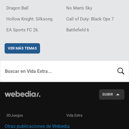
Dragon Ball
No Man's Sky
Hollow Knight: Silksong
Call of Duty: Black Ops 7
EA Sports FC 26
Battlefield 6
VER MÁS TEMAS
BUSCA
SUBIR
3DJuegos
Vida Extra
Otras publicaciones de Webedia