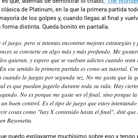
 es que, además de demostrar lo citado,
'The Wonder
 clásica de Platinum, en la que la primera partida tod
 mayoría de los golpes y, cuando llegas al final y vue
 forma distinta. Queda bonito en pantalla.
 el juego, pero si intentas encontrar mejores estrategias y
tonces se convierte en algo más y más profundo. Me gustar
los quieran, y espero que se vuelvan adictos cuando vean 
En ese sentido la primera partida es como un tutorial. Cre
 cuando lo juegas por segunda vez. No me gusta que la ge
eal es que puedan jugarlo durante toda su vida. Hay ciert
ugando. No es porque me guste ver el final, sino porque la
ne un buen control. Es el tipo de juego que estoy intentand
cir cosas como "hay X contenido hasta el final", diré qu
 en Bayonetta.
rque puedo explayarme muchísimo sobre eso y tengo 