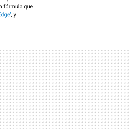
a fórmula que
Edge'
, y