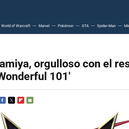
World of Warcraft
Marvel
Pokémon
GTA
Spider-Man
Mi
amiya, orgulloso con el re
Wonderful 101'
FACEBOOK
TWITTER
FLIPBOARD
E-
MAIL