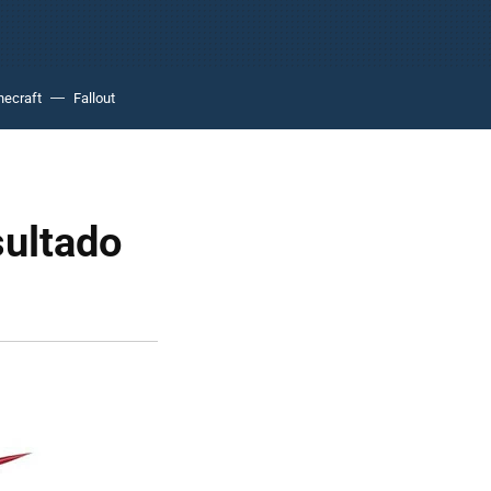
necraft
Fallout
sultado