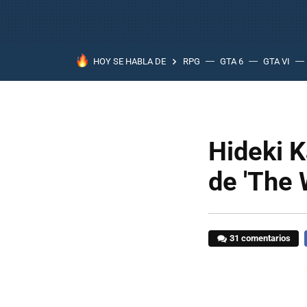
HOY SE HABLA DE
RPG
GTA 6
GTA VI
Hideki K
de 'The 
31 comentarios