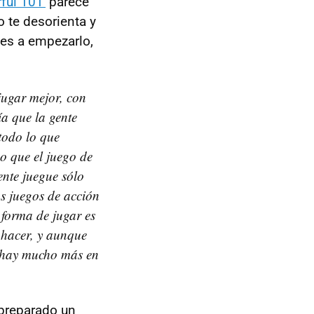
ful 101'
parece
o te desorienta y
lves a empezarlo,
 jugar mejor, con
ía que la gente
todo lo que
o que el juego de
nte juegue sólo
os juegos de acción
 forma de jugar es
o hacer, y aunque
e hay mucho más en
preparado un