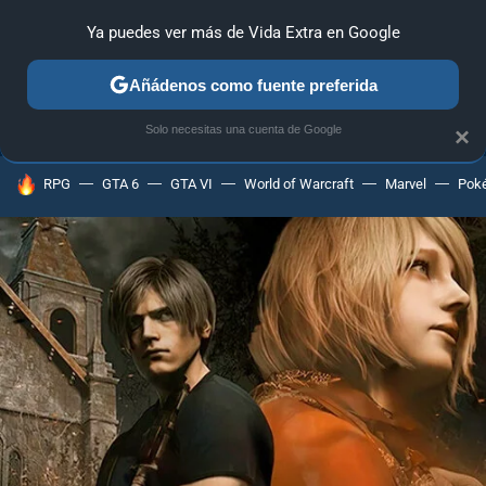
Ya puedes ver más de Vida Extra en Google
ANÁLISIS
GUÍAS Y TRUCOS
PC
SONY
NINTENDO
Añádenos como fuente preferida
Solo necesitas una cuenta de Google
×
HOY SE HABLA DE
RPG
GTA 6
GTA VI
World of Warcraft
Marvel
Pok