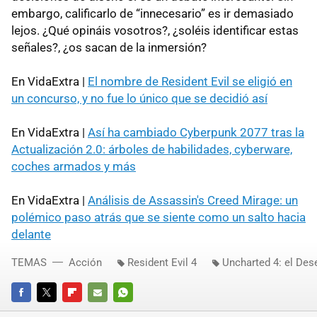
embargo, calificarlo de “innecesario” es ir demasiado
lejos. ¿Qué opináis vosotros?, ¿soléis identificar estas
señales?, ¿os sacan de la inmersión?
En VidaExtra |
El nombre de Resident Evil se eligió en
un concurso, y no fue lo único que se decidió así
En VidaExtra |
Así ha cambiado Cyberpunk 2077 tras la
Actualización 2.0: árboles de habilidades, cyberware,
coches armados y más
En VidaExtra |
Análisis de Assassin's Creed Mirage: un
polémico paso atrás que se siente como un salto hacia
delante
TEMAS
Acción
Resident Evil 4
Uncharted 4: el Des
FACEBOOK
TWITTER
FLIPBOARD
E-
WHATSAPP