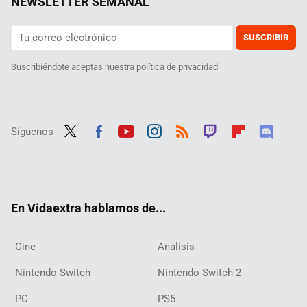
NEWSLETTER SEMANAL
SUSCRIBIR
Suscribiéndote aceptas nuestra
política de privacidad
Síguenos
Twit
Fac
Yout
Inst
RSS
Twit
Flip
Disc
ter
ebo
ube
agra
ch
boar
ord
ok
m
d
En Vidaextra hablamos de...
Cine
Análisis
Nintendo Switch
Nintendo Switch 2
PC
PS5