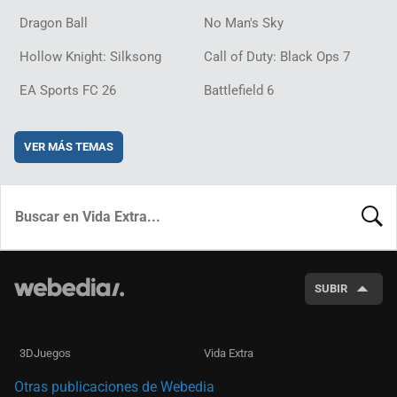
Dragon Ball
No Man's Sky
Hollow Knight: Silksong
Call of Duty: Black Ops 7
EA Sports FC 26
Battlefield 6
VER MÁS TEMAS
BUSCA
SUBIR
3DJuegos
Vida Extra
Otras publicaciones de Webedia