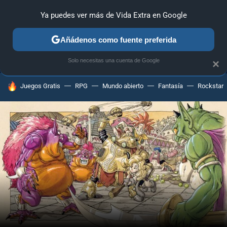
Ya puedes ver más de Vida Extra en Google
MENÚ
NUEVO
Añádenos como fuente preferida
ANÁLISIS
GUÍAS Y TRUCOS
PC
SONY
NINTENDO
Solo necesitas una cuenta de Google
×
HOY SE HABLA DE
Juegos Gratis
RPG
Mundo abierto
Fantasía
Rockstar