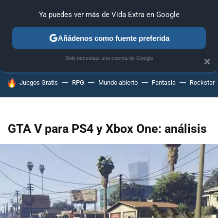
Ya puedes ver más de Vida Extra en Google
MENÚ
NUEVO
Añádenos como fuente preferida
ANÁLISIS
GUÍAS Y TRUCOS
PC
SONY
NINTENDO
Solo necesitas una cuenta de Google
×
HOY SE HABLA DE
Juegos Gratis
RPG
Mundo abierto
Fantasía
Rockstar
GTA V para PS4 y Xbox One: análisis