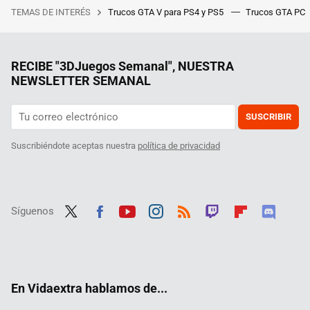
TEMAS DE INTERÉS
Trucos GTA V para PS4 y PS5
Trucos GTA PC
RECIBE "3DJuegos Semanal", NUESTRA
NEWSLETTER SEMANAL
SUSCRIBIR
Suscribiéndote aceptas nuestra
política de privacidad
Síguenos
Twit
Fac
Yout
Inst
RSS
Twit
Flip
Disc
ter
ebo
ube
agra
ch
boar
ord
ok
m
d
En Vidaextra hablamos de...