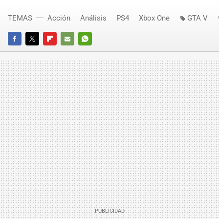
TEMAS
Acción
Análisis
PS4
Xbox One
GTA V
FACEBOOK
TWITTER
FLIPBOARD
E-
WHATSAPP
MAIL