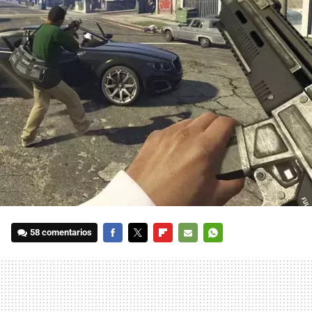
58 comentarios
FACEBOOK
TWITTER
FLIPBOARD
E-
WHATSAPP
MAIL