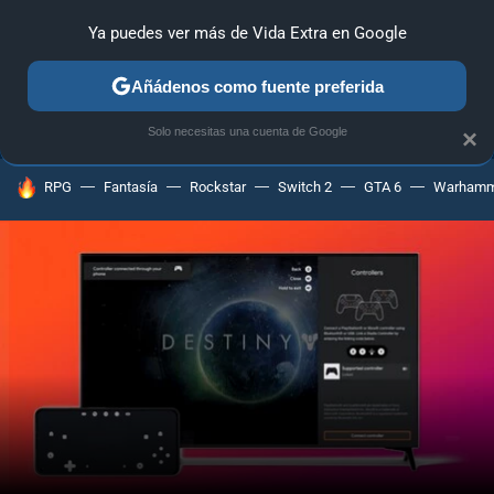
Ya puedes ver más de Vida Extra en Google
ANÁLISIS
GUÍAS Y TRUCOS
PC
SONY
NINTENDO
Añádenos como fuente preferida
Solo necesitas una cuenta de Google
×
HOY SE HABLA DE
RPG
Fantasía
Rockstar
Switch 2
GTA 6
Warhamm