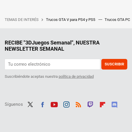
TEMAS DE INTERÉS
Trucos GTA V para PS4 y PS5
Trucos GTA PC
RECIBE "3DJuegos Semanal", NUESTRA
NEWSLETTER SEMANAL
SUSCRIBIR
Suscribiéndote aceptas nuestra
política de privacidad
Síguenos
Twit
Fac
Yout
Inst
RSS
Twit
Flip
Disc
ter
ebo
ube
agra
ch
boar
ord
ok
m
d