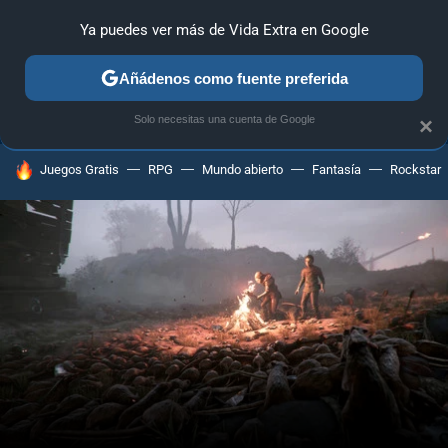
Ya puedes ver más de Vida Extra en Google
ANÁLISIS
GUÍAS Y TRUCOS
PC
SONY
NINTENDO
Añádenos como fuente preferida
Solo necesitas una cuenta de Google
×
HOY SE HABLA DE
Juegos Gratis
RPG
Mundo abierto
Fantasía
Rockstar