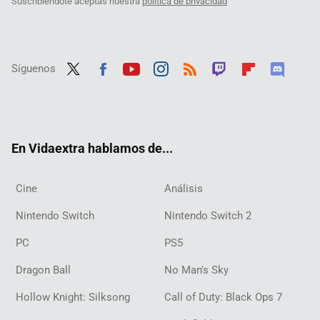
Suscribiéndote aceptas nuestra
política de privacidad
Síguenos
Twit
Fac
Yout
Inst
RSS
Twit
Flip
Disc
ter
ebo
ube
agra
ch
boar
ord
ok
m
d
En Vidaextra hablamos de...
Cine
Análisis
Nintendo Switch
Nintendo Switch 2
PC
PS5
Dragon Ball
No Man's Sky
Hollow Knight: Silksong
Call of Duty: Black Ops 7