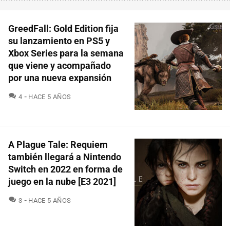
GreedFall: Gold Edition fija
su lanzamiento en PS5 y
Xbox Series para la semana
que viene y acompañado
por una nueva expansión
COMENTARIOS
4
HACE 5 AÑOS
A Plague Tale: Requiem
también llegará a Nintendo
Switch en 2022 en forma de
juego en la nube [E3 2021]
COMENTARIOS
3
HACE 5 AÑOS