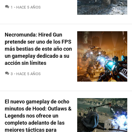
COMENTARIOS
1
HACE 5 AÑOS
Necromunda: Hired Gun
pretende ser uno de los FPS
más bestias de este año con
un gameplay dedicado a su
acción sin límites
COMENTARIOS
3
HACE 5 AÑOS
El nuevo gameplay de ocho
minutos de Hood: Outlaws &
Legends nos ofrece un
completo adelanto de las
mejores tácticas para