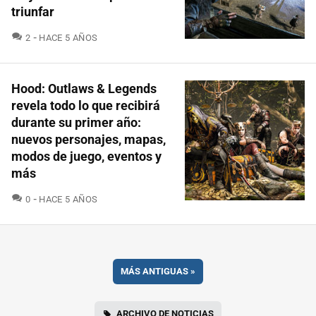
triunfar
COMENTARIOS
2
HACE 5 AÑOS
Hood: Outlaws & Legends
revela todo lo que recibirá
durante su primer año:
nuevos personajes, mapas,
modos de juego, eventos y
más
COMENTARIOS
0
HACE 5 AÑOS
MÁS ANTIGUAS
»
ARCHIVO DE NOTICIAS