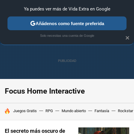
Ya puedes ver más de Vida Extra en Google
ANÁLISIS
GUÍAS Y TRUCOS
PC
SONY
NINTENDO
Añádenos como fuente preferida
Solo necesitas una cuenta de Google
×
Focus Home Interactive
HOY SE HABLA DE
Juegos Gratis
RPG
Mundo abierto
Fantasía
Rockstar
El secreto más oscuro de