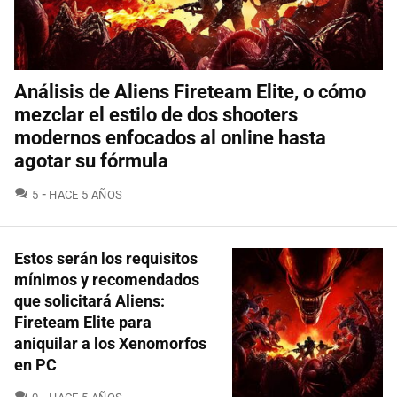
Análisis de Aliens Fireteam Elite, o cómo
mezclar el estilo de dos shooters
modernos enfocados al online hasta
agotar su fórmula
COMENTARIOS
5
HACE 5 AÑOS
Estos serán los requisitos
mínimos y recomendados
que solicitará Aliens:
Fireteam Elite para
aniquilar a los Xenomorfos
en PC
COMENTARIOS