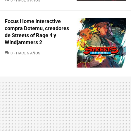
0
HACE 5 AÑOS
Focus Home Interactive
compra Dotemu, creadores
de Streets of Rage 4 y
Windjammers 2
COMENTARIOS
0
HACE 5 AÑOS