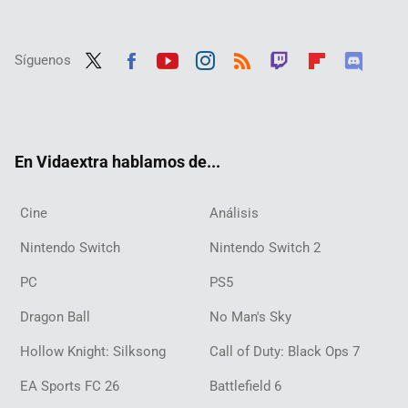
Síguenos
Twit
Fac
Yout
Inst
RSS
Twit
Flip
Disc
ter
ebo
ube
agra
ch
boar
ord
ok
m
d
En Vidaextra hablamos de...
Cine
Análisis
Nintendo Switch
Nintendo Switch 2
PC
PS5
Dragon Ball
No Man's Sky
Hollow Knight: Silksong
Call of Duty: Black Ops 7
EA Sports FC 26
Battlefield 6