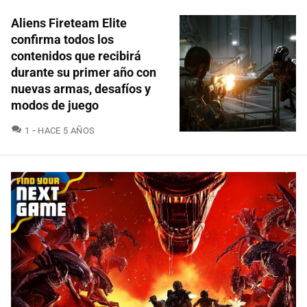
Aliens Fireteam Elite
confirma todos los
contenidos que recibirá
durante su primer año con
nuevas armas, desafíos y
modos de juego
COMENTARIOS
1
HACE 5 AÑOS