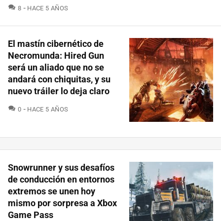
COMENTARIOS
8
HACE 5 AÑOS
El mastín cibernético de
Necromunda: Hired Gun
será un aliado que no se
andará con chiquitas, y su
nuevo tráiler lo deja claro
COMENTARIOS
0
HACE 5 AÑOS
Snowrunner y sus desafíos
de conducción en entornos
extremos se unen hoy
mismo por sorpresa a Xbox
Game Pass