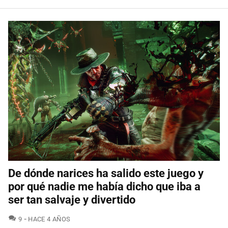
De dónde narices ha salido este juego y
por qué nadie me había dicho que iba a
ser tan salvaje y divertido
COMENTARIOS
9
HACE 4 AÑOS