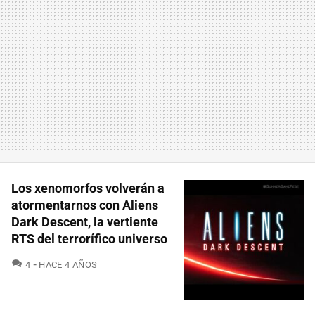
Los xenomorfos volverán a
atormentarnos con Aliens
Dark Descent, la vertiente
RTS del terrorífico universo
COMENTARIOS
4
HACE 4 AÑOS