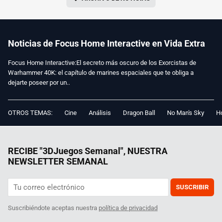
Noticias de Focus Home Interactive en Vida Extra
Focus Home Interactive:El secreto más oscuro de los Exorcistas de
Warhammer 40K: el capítulo de marines espaciales que te obliga a
dejarte poseer por un..
OTROS TEMAS:
Cine
Análisis
Dragon Ball
No Man's Sky
Ho
RECIBE "3DJuegos Semanal", NUESTRA
NEWSLETTER SEMANAL
SUSCRIBIR
Suscribiéndote aceptas nuestra
política de privacidad