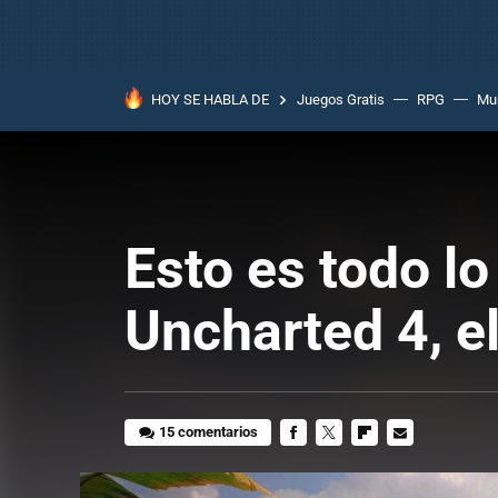
HOY SE HABLA DE
Juegos Gratis
RPG
Mun
Esto es todo l
Uncharted 4, 
15 comentarios
FACEBOOK
TWITTER
FLIPBOARD
E-
MAIL