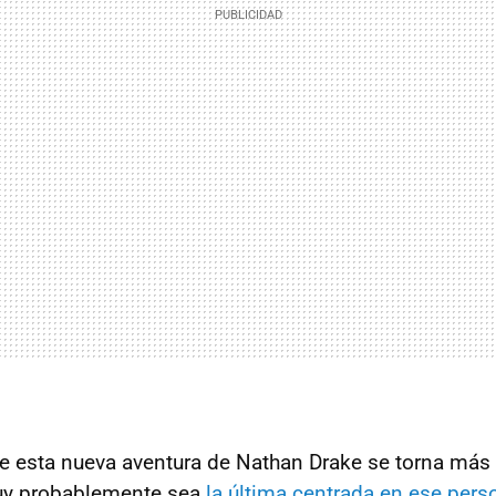
e esta nueva aventura de Nathan Drake se torna más 
uy probablemente sea
la última centrada en ese pers