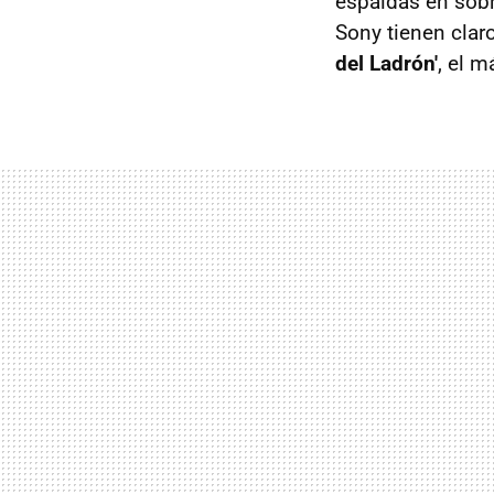
espaldas en sobr
Sony tienen clar
del Ladrón'
, el m