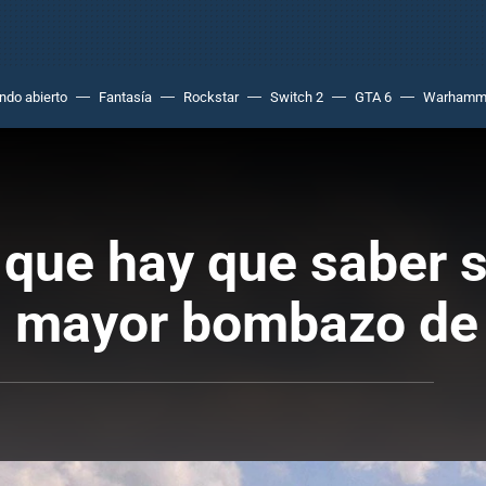
do abierto
Fantasía
Rockstar
Switch 2
GTA 6
Warhamm
o que hay que saber 
el mayor bombazo de