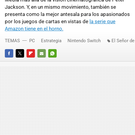
Jackson. Y, en un mismo movimiento, también se
presenta como la mejor antesala para los apasionados
por los juegos de cartas en vistas de
la serie que
Amazon tiene en el horno.
TEMAS
PC
Estrategia
Nintendo Switch
El Señor de
FACEBOOK
TWITTER
FLIPBOARD
E-
WHATSAPP
MAIL