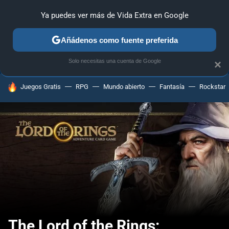
Ya puedes ver más de Vida Extra en Google
ANÁLISIS
GUÍAS Y TRUCOS
PC
SONY
NINTENDO
Añádenos como fuente preferida
Solo necesitas una cuenta de Google
×
HOY SE HABLA DE
Juegos Gratis
RPG
Mundo abierto
Fantasía
Rockstar
The Lord of the Rings: