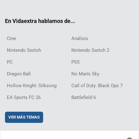
ter
ebo
ube
agra
ch
boar
ord
ok
m
d
En Vidaextra hablamos de...
Cine
Análisis
Nintendo Switch
Nintendo Switch 2
PC
PS5
Dragon Ball
No Man's Sky
Hollow Knight: Silksong
Call of Duty: Black Ops 7
EA Sports FC 26
Battlefield 6
VER MÁS TEMAS