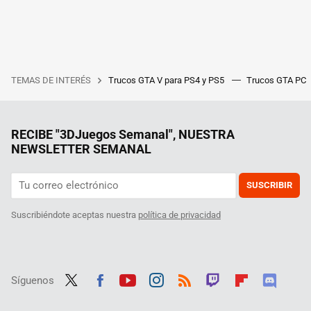
TEMAS DE INTERÉS
Trucos GTA V para PS4 y PS5
Trucos GTA PC
RECIBE "3DJuegos Semanal", NUESTRA
NEWSLETTER SEMANAL
SUSCRIBIR
Suscribiéndote aceptas nuestra
política de privacidad
Síguenos
Twit
Fac
Yout
Inst
RSS
Twit
Flip
Disc