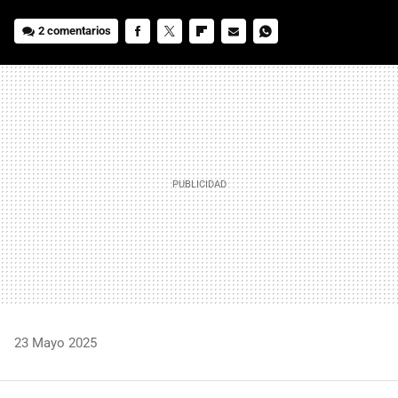
2 comentarios
FACEBOOK
TWITTER
FLIPBOARD
E-
WHATSAPP
MAIL
23 Mayo 2025