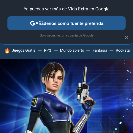
Ya puedes ver más de Vida Extra en Google
ANÁLISIS
GUÍAS Y TRUCOS
PC
SONY
NINTENDO
Añádenos como fuente preferida
Solo necesitas una cuenta de Google
×
HOY SE HABLA DE
Juegos Gratis
RPG
Mundo abierto
Fantasía
Rockstar