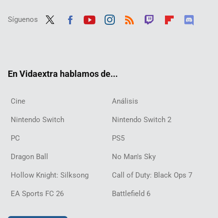
Síguenos
Twit
Fac
Yout
Inst
RSS
Twit
Flip
Disc
ter
ebo
ube
agra
ch
boar
ord
ok
m
d
En Vidaextra hablamos de...
Cine
Análisis
Nintendo Switch
Nintendo Switch 2
PC
PS5
Dragon Ball
No Man's Sky
Hollow Knight: Silksong
Call of Duty: Black Ops 7
EA Sports FC 26
Battlefield 6